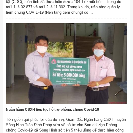
tật (CDC), toàn tỉnh đã thực hiện được 104.179 mũi tiêm. Trong đó
mũi 1 là 92.877 và mũi 2 là 11.302. Trong khi đó, trên tảng quản lý
tiêm chủng COVID-19 (Nền tảng tiêm chủng) có ...
Ngân hàng CSXH tiếp tục hỗ trợ phòng, chống Covid-19
Từ nguồn quĩ phúc lợi của đơn vị, Giám đốc Ngân hàng CSXH huyện
Sông Hinh Trần Đình Pháp vừa về hỗ tợ cho Ban chỉ đạo Phòng
chống Covid-19 xã Sông Hinh số tiền 5 triệu đồng để thực hiện công