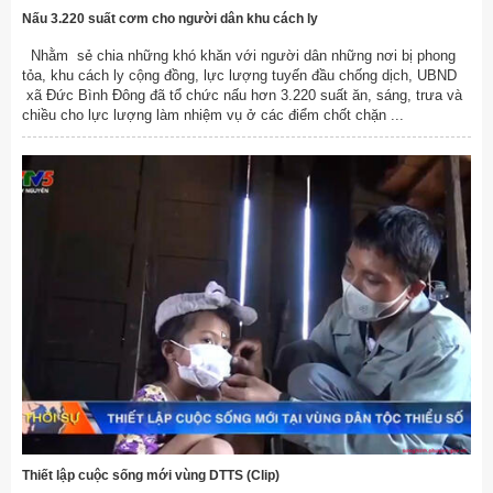
Nấu 3.220 suất cơm cho người dân khu cách ly
Nhằm sẻ chia những khó khăn với người dân những nơi bị phong
tỏa, khu cách ly cộng đồng, lực lượng tuyến đầu chống dịch, UBND
xã Đức Bình Đông đã tổ chức nấu hơn 3.220 suất ăn, sáng, trưa và
chiều cho lực lượng làm nhiệm vụ ở các điểm chốt chặn ...
Thiết lập cuộc sống mới vùng DTTS (Clip)