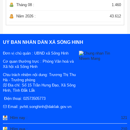
Tháng 08 :
1.460
Năm 2026 :
43.612
UỶ BAN NHÂN DÂN XÃ SÔNG HINH
Đơn vị chủ quản :
UBND xã Sông Hinh
Cơ quan thường trực : Phòng Văn hoá và
Xã hội xã Sông Hinh
Chịu trách nhiệm nội dung: Trương Thị Thu
Hà - Trưởng phòng
Địa chỉ:
Số 15 Trần Hưng Đạo, Xã Sông
Hinh, Tỉnh Đắk Lắk
Điện thoại:
02573505773
Email:
pvhtt.songhinh@daklak.gov.vn
Hôm nay :
121
Hôm qua :
210