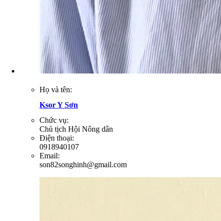
Họ và tên:
Ksor Y Sơn
Chức vụ:
Chủ tịch Hội Nông dân
Điện thoại:
0918940107
Email:
son82songhinh@gmail.com