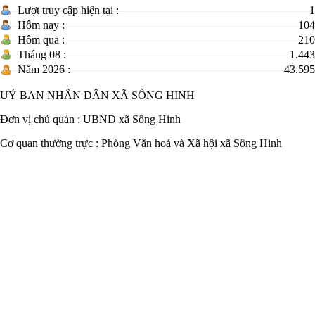
Lượt truy cập hiện tại :
1
Hôm nay :
104
Hôm qua :
210
Tháng 08 :
1.443
Năm 2026 :
43.595
UỶ BAN NHÂN DÂN XÃ SÔNG HINH
Đơn vị chủ quản :
UBND xã Sông Hinh
Cơ quan thường trực : Phòng Văn hoá và Xã hội xã Sông Hinh
Chịu trách nhiệm nội dung: Trương Thị Thu Hà - Trưởng phòng
Địa chỉ:
Số 15 Trần Hưng Đạo, Xã Sông Hinh, Tỉnh Đắk Lắk
Điện thoại:
02573505773
Email:
pvhtt.songhinh@daklak.gov.vn
Hôm nay :
104
Hôm qua :
210
Tháng trước :
4.139