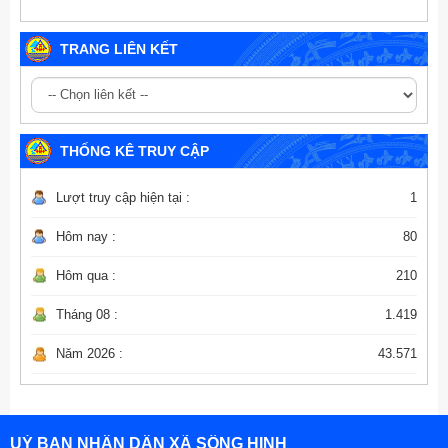
TRANG LIÊN KẾT
THỐNG KÊ TRUY CẬP
Lượt truy cập hiện tại :
1
Hôm nay :
80
Hôm qua :
210
Tháng 08 :
1.419
Năm 2026 :
43.571
UỶ BAN NHÂN DÂN XÃ SÔNG HINH