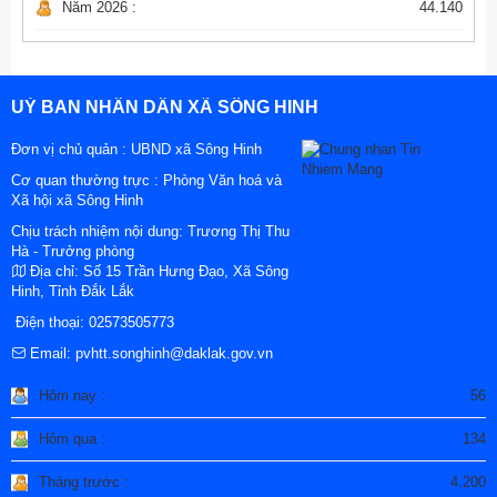
Năm 2026 :
44.140
UỶ BAN NHÂN DÂN XÃ SÔNG HINH
Đơn vị chủ quản :
UBND xã Sông Hinh
Cơ quan thường trực : Phòng Văn hoá và
Xã hội xã Sông Hinh
Chịu trách nhiệm nội dung: Trương Thị Thu
Hà - Trưởng phòng
Địa chỉ:
Số 15 Trần Hưng Đạo, Xã Sông
Hinh, Tỉnh Đắk Lắk
Điện thoại:
02573505773
Email:
pvhtt.songhinh@daklak.gov.vn
Hôm nay :
56
Hôm qua :
134
Tháng trước :
4.200