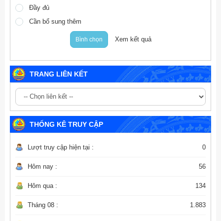
Đầy đủ
Cần bổ sung thêm
Xem kết quả
Bình chọn
TRANG LIÊN KẾT
THỐNG KÊ TRUY CẬP
Lượt truy cập hiện tại :
0
Hôm nay :
56
Hôm qua :
134
Tháng 08 :
1.883