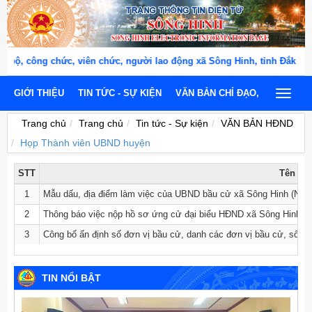
ộ, công chức, viên chức, người lao động xã Sông Hinh, tỉnh Đắk Lắ
GIỚI THIỆU
TIN TỨC - SỰ KIỆN
VĂN BẢN CHỈ ĐẠO, ĐIỀU HÀNH
Toggle
navigat
Trang chủ
Trang chủ
Tin tức - Sự kiện
VĂN BẢN HĐND
Họp Thành viên UBND huyện
STT
Tên vă
1
Mẫu dấu, địa điểm làm việc của UBND bầu cử xã Sông Hinh (NK2
2
Thông báo việc nộp hồ sơ ứng cử đại biểu HĐND xã Sông Hinh, 
3
Công bố ấn định số đơn vị bầu cử, danh các đơn vị bầu cử, số l
TIN NỔI BẬT