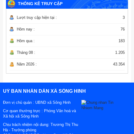
THỐNG KÊ TRUY CẬP
Lượt truy cập hiện tại :
3
Hôm nay :
76
Hôm qua :
183
Tháng 08 :
1.205
Năm 2026 :
43.354
UỶ BAN NHÂN DÂN XÃ SÔNG HINH
Đơn vị chủ quản :
UBND xã Sông Hinh
Cơ quan thường trực : Phòng Văn hoá và
Xã hội xã Sông Hinh
Chịu trách nhiệm nội dung: Trương Thị Thu
Hà - Trưởng phòng