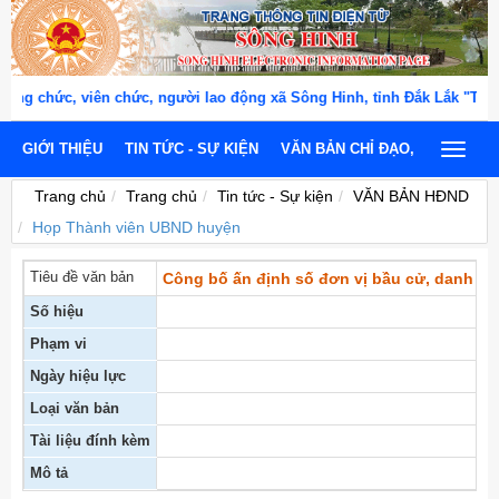
 chức, viên chức, người lao động xã Sông Hinh, tỉnh Đắk Lắk "THÂN
GIỚI THIỆU
TIN TỨC - SỰ KIỆN
VĂN BẢN CHỈ ĐẠO, ĐIỀU HÀNH
Toggle
navigat
Trang chủ
Trang chủ
Tin tức - Sự kiện
VĂN BẢN HĐND
Họp Thành viên UBND huyện
Tiêu đề văn bản
Công bố ấn định số đơn vị bầu cử, danh cá
Số hiệu
Phạm vi
Ngày hiệu lực
Loại văn bản
Tài liệu đính kèm
Mô tả