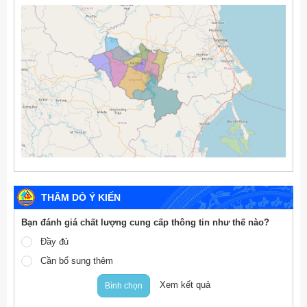
THĂM DÒ Ý KIẾN
Bạn đánh giá chất lượng cung cấp thông tin như thế nào?
Đầy đủ
Cần bổ sung thêm
Xem kết quả
Bình chọn