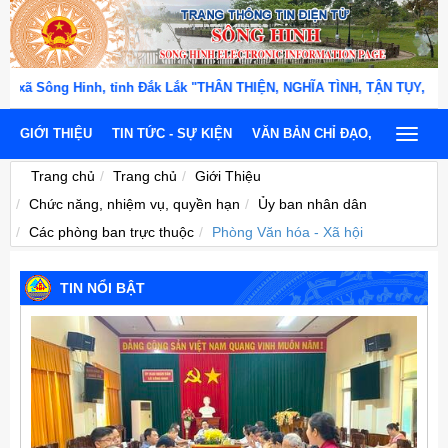
g xã Sông Hinh, tỉnh Đắk Lắk "THÂN THIỆN, NGHĨA TÌNH, TẬN TỤY, TRÁ
GIỚI THIỆU
TIN TỨC - SỰ KIỆN
VĂN BẢN CHỈ ĐẠO, ĐIỀU HÀNH
Toggle
navigat
Trang chủ
Trang chủ
Giới Thiệu
Chức năng, nhiệm vụ, quyền hạn
Ủy ban nhân dân
Các phòng ban trực thuộc
Phòng Văn hóa - Xã hội
TIN NỔI BẬT