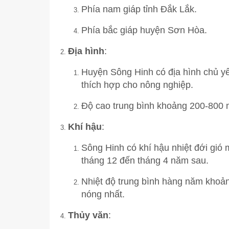
BẢN ĐỒ HÀNH CHÍNH
Phía nam giáp tỉnh Đắk Lắk.
ĐIỀU KIỆN TỰ NHIÊN
Phía bắc giáp huyện Sơn Hòa.
DI TÍCH, DANH THẮNG
Địa hình
:
TIỂU SỬ TÓM TẮT VÀ NHIỆM VỤ LẢNH ĐẠO
Huyện Sông Hinh có địa hình chủ yế
TỔ CHỨC BỘ MÁY
HỘI ĐỒNG NHÂN DÂN
THƯỜNG TRỰC 
thích hợp cho nông nghiệp.
CHỨC NĂNG, NHIỆM VỤ, QUYỀN HẠN
UỶ BAN NHÂN DÂN
ỦY BAN NHÂN DÂN
CÁC PHÒNG BAN TR
BAN PHÁP CHẾ
LÃNH ĐẠO UBN
PHÒ
Độ cao trung bình khoảng 200-800 
MẶT TRẬN TỔ QUỐC, CÁC ĐOÀN THỂ
BAN KINH TẾ - X
VĂN PHÒNG HĐ
UỶ BAN MTTQ V
PHÒ
Khí hậu
:
ĐẢNG ỦY
CÁC PHÒNG BA
HỘI LIÊN HIỆP 
THƯỜNG TRỰC 
Sông Hinh có khí hậu nhiệt đới gió
tháng 12 đến tháng 4 năm sau.
HỘI NÔNG DÂN
VĂN PHÒNG ĐẢ
Nhiệt độ trung bình hàng năm khoản
HỘI CỰU CHIẾN 
BAN XÂY DỰNG
nóng nhất.
ĐOÀN TNCS HỒ 
UY BAN KIỂM T
Thủy văn
:
BAN ĐẠI DIỆN H
TRUNG TÂM CHÍ