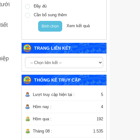
tưới
Đầy đủ
Cần bổ sung thêm
tiết
Xem kết quả
Bình chọn
TRANG LIÊN KẾT
hiệp
THỐNG KÊ TRUY CẬP
Lượt truy cập hiện tại :
5
Hôm nay :
4
Hôm qua :
192
Tháng 08 :
1.535