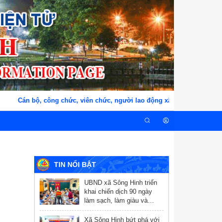
Cán bộ, công chức, viên chức, người lao động xã Sông Hinh, tỉnh 
TIN NỔI BẬT
UBND xã Sông Hinh triển
khai chiến dịch 90 ngày
làm sạch, làm giàu và
chuẩn hóa dữ liệu y tế
Xã Sông Hinh bứt phá với