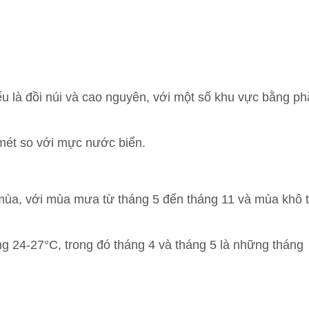
u là đồi núi và cao nguyên, với một số khu vực bằng p
HĐND
ỰC THUỘC
D
NG VĂN HÓA - XÃ HỘI
mét so với mực nước biển.
Ã HỘI
ND-UBND
IỆT NAM
NG KINH TẾ
N TRỰC THUỘC
PHỤ NỮ
ĐẢNG UỶ
PHÒNG VĂN HOÁ - XÃ HỘI
 mùa, với mùa mưa từ tháng 5 đến tháng 11 và mùa khô 
NG ỦY
PHÒNG KINH TẾ
g 24-27°C, trong đó tháng 4 và tháng 5 là những tháng
BINH
 ĐẢNG
CÔNG AN XÃ
CHÍ MINH
RA ĐẢNG ỦY
BAN CHỈ HUY QUÂN SỰ XÃ
ỘI NGƯỜI CAO TUỔI
NH TRỊ HUYỆN