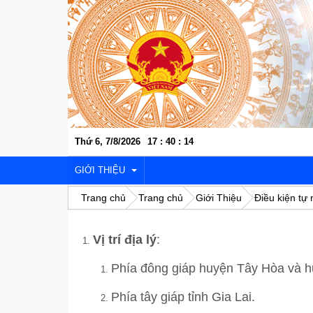
Thứ 6, 7/8/2026
17
:
40
:
15
GIỚI THIỆU
Trang chủ
Trang chủ
Giới Thiệu
Điều kiện tự 
VỊ TRÍ ĐỊA LÝ
Vị trí địa lý
:
LỊCH SỬ VĂN HÓA
Phía đông giáp huyện Tây Hòa và 
KINH TẾ - XÃ HỘI
Phía tây giáp tỉnh Gia Lai.