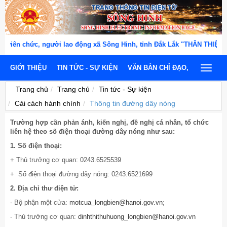
viên chức, người lao động xã Sông Hinh, tỉnh Đắk Lắk "THÂN THIỆN, 
GIỚI THIỆU
TIN TỨC - SỰ KIỆN
VĂN BẢN CHỈ ĐẠO, ĐIỀU HÀNH
Toggle
navigat
Trang chủ
Trang chủ
Tin tức - Sự kiện
Cải cách hành chính
Thông tin đường dây nóng
Trường hợp cần phản ánh, kiến nghị, đề nghị cá nhân, tổ chức
liên hệ theo số điện thoại đường dây nóng như sau:
1. Số điện thoại:
+ Thủ trưởng cơ quan: 0243.6525539
+ Số điện thoại đường dây nóng: 0243.6521699
2. Địa chỉ thư điện tử:
- Bộ phận một cửa:
motcua_longbien@hanoi.gov.vn
;
- Thủ trưởng cơ quan:
dinhthithuhuong_longbien@hanoi.gov.vn