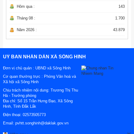
Hôm qua :
143
Tháng 08 :
1.700
Năm 2026 :
43.879
UỶ BAN NHÂN DÂN XÃ SÔNG HINH
Đơn vị chủ quản :
UBND xã Sông Hinh
Cơ quan thường trực : Phòng Văn hoá và
Xã hội xã Sông Hinh
Chịu trách nhiệm nội dung: Trương Thị Thu
Hà - Trưởng phòng
Địa chỉ:
Số 15 Trần Hưng Đạo, Xã Sông
Hinh, Tỉnh Đắk Lắk
Điện thoại:
02573505773
Email:
pvhtt.songhinh@daklak.gov.vn