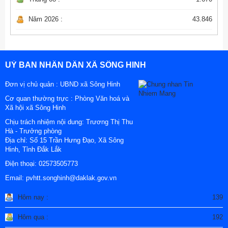
Năm 2026 :
43.846
UỶ BAN NHÂN DÂN XÃ SÔNG HINH
Đơn vị chủ quản :
UBND xã Sông Hinh
Cơ quan thường trực : Phòng Văn hoá và
Xã hội xã Sông Hinh
Chịu trách nhiệm nội dung: Trương Thị Thu
Hà - Trưởng phòng
Địa chỉ:
Số 15 Trần Hưng Đạo, Xã Sông
Hinh, Tỉnh Đắk Lắk
Điện thoại:
02573505773
Email:
pvhtt.songhinh@daklak.gov.vn
Hôm nay :
139
Hôm qua :
192