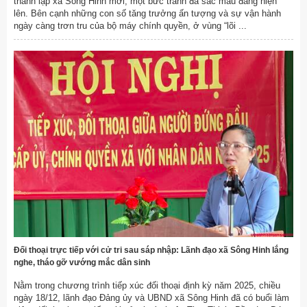
thành lập xã Sông Hinh mới, một bức tranh đa sắc màu đang hiện
lên. Bên cạnh những con số tăng trưởng ấn tượng và sự vận hành
ngày càng trơn tru của bộ máy chính quyền, ở vùng “lõi ...
Đối thoại trực tiếp với cử tri sau sáp nhập: Lãnh đạo xã Sông Hinh lắng
nghe, tháo gỡ vướng mắc dân sinh
Nằm trong chương trình tiếp xúc đối thoại định kỳ năm 2025, chiều
ngày 18/12, lãnh đạo Đảng ủy và UBND xã Sông Hinh đã có buổi làm