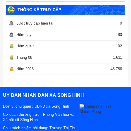
THỐNG KÊ TRUY CẬP
Lượt truy cập hiện tại :
0
Hôm nay :
80
Hôm qua :
192
Tháng 08 :
1.611
Năm 2026 :
43.786
UỶ BAN NHÂN DÂN XÃ SÔNG HINH
Đơn vị chủ quản :
UBND xã Sông Hinh
Cơ quan thường trực : Phòng Văn hoá và
Xã hội xã Sông Hinh
Chịu trách nhiệm nội dung: Trương Thị Thu