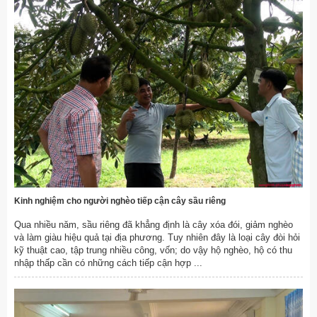
Kinh nghiệm cho người nghèo tiếp cận cây sầu riêng
Qua nhiều năm, sầu riêng đã khẳng định là cây xóa đói, giảm nghèo
và làm giàu hiệu quả tại địa phương. Tuy nhiên đây là loại cây đòi hỏi
kỹ thuật cao, tập trung nhiều công, vốn; do vậy hộ nghèo, hộ có thu
nhập thấp cần có những cách tiếp cận hợp ...