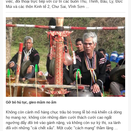
việc, đối thoại trực tiếp với cử tri các buôn Thu, Thinh, Bầu, Ly, Đức
Mùi và các thôn Kinh tế 2, Chư Sai, Vĩnh Sơn ...
Gỡ bỏ hủ tục, gieo mầm no ấm
Không còn cảnh mổ hàng chục trâu bò trong lễ bỏ mả khiến cả dòng
họ mang nợ, không còn những đám cưới thách cưới cao ngất
ngưởng đẩy đôi trẻ vào gánh nặng, và không còn sự kỳ thị, xa lánh
đối với những "cái chết xấu". Một cuộc "cách mạng" thầm lặng ...