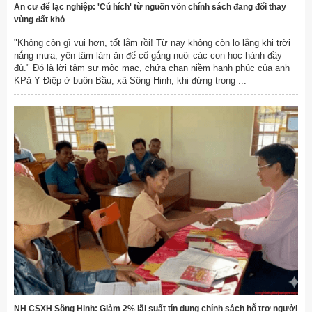
An cư để lạc nghiệp: 'Cú hích' từ nguồn vốn chính sách đang đổi thay
vùng đất khó
"Không còn gì vui hơn, tốt lắm rồi! Từ nay không còn lo lắng khi trời
nắng mưa, yên tâm làm ăn để cố gắng nuôi các con học hành đầy
đủ." Đó là lời tâm sự mộc mạc, chứa chan niềm hạnh phúc của anh
KPă Y Điệp ở buôn Bầu, xã Sông Hinh, khi đứng trong ...
NH CSXH Sông Hinh: Giảm 2% lãi suất tín dụng chính sách hỗ trợ người