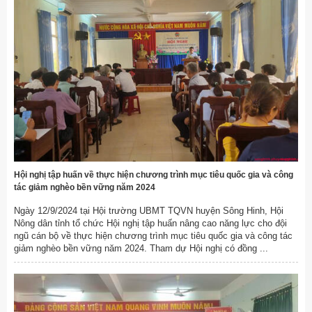
Hội nghị tập huấn về thực hiện chương trình mục tiêu quốc gia và công
tác giảm nghèo bền vững năm 2024
Ngày 12/9/2024 tại Hội trường UBMT TQVN huyện Sông Hinh, Hội
Nông dân tỉnh tổ chức Hội nghị tập huấn nâng cao năng lực cho đội
ngũ cán bộ về thực hiện chương trình mục tiêu quốc gia và công tác
giảm nghèo bền vững năm 2024. Tham dự Hội nghị có đồng ...