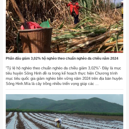
Phấn đấu giảm 3,02% hộ nghèo theo chuẩn nghèo đa chiều năm 2024
“Tỷ lệ hộ nghèo theo chuẩn nghèo đa chiều giảm 3,02%”- Đây là mục
tiêu huyện Sông Hinh đề ra trong kế hoạch thực hiện Chương trình
mục tiêu quốc gia giảm nghèo bền vững năm 2024 trên địa bàn huyện
Sông Hinh.Mía là cây trồng nhiều triển vọng giúp các ...