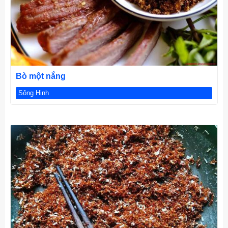
CHI TIẾT
Bò một nắng
Sông Hinh