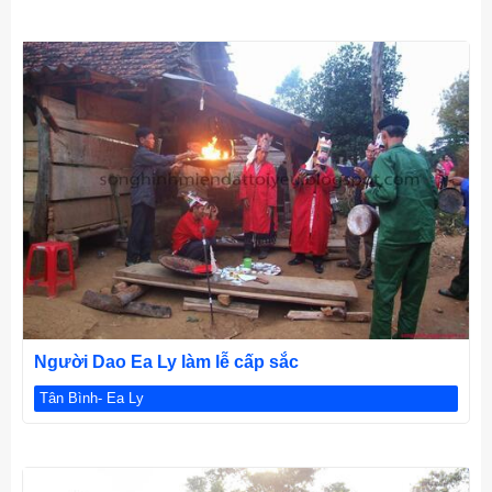
CHI TIẾT
Người Dao Ea Ly làm lễ cấp sắc
Tân Bình- Ea Ly