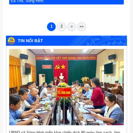
Ea Trol, Sông Hinh
1
2
»
»»
TIN NỔI BẬT
UBND xã Sông Hinh triển khai chiến dịch 90 ngày làm sạch, làm