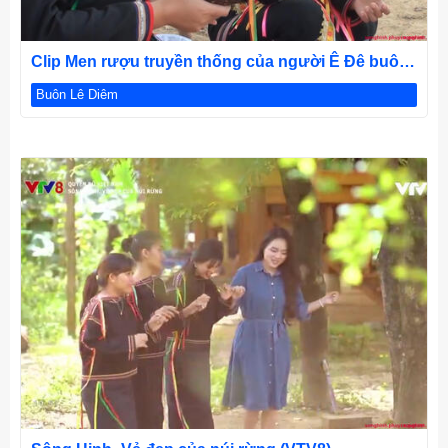
CHI TIẾT
Clip Men rượu truyền thống của người Ê Đê buôn
Lê Diêm
Buôn Lê Diêm
CHI TIẾT