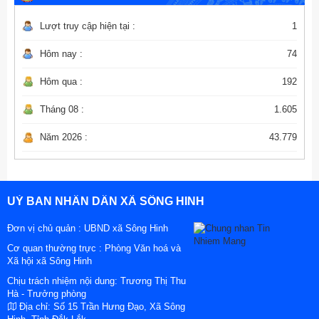
Lượt truy cập hiện tại :
1
Hôm nay :
74
Hôm qua :
192
Tháng 08 :
1.605
Năm 2026 :
43.779
UỶ BAN NHÂN DÂN XÃ SÔNG HINH
Đơn vị chủ quản :
UBND xã Sông Hinh
Cơ quan thường trực : Phòng Văn hoá và
Xã hội xã Sông Hinh
Chịu trách nhiệm nội dung: Trương Thị Thu
Hà - Trưởng phòng
Địa chỉ:
Số 15 Trần Hưng Đạo, Xã Sông