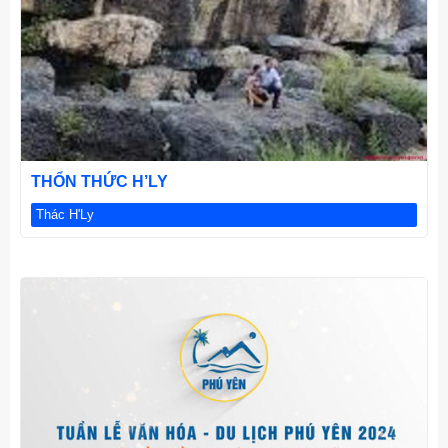
CHI TIẾT
THỔN THỨC H’LY
Thác H'Ly