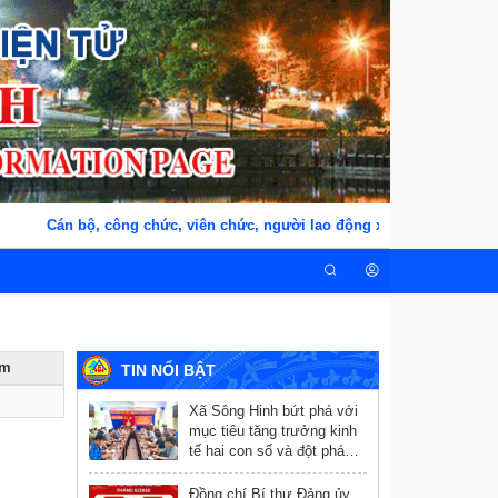
Cán bộ, công chức, viên chức, người lao động xã Sông Hinh, tỉnh
èm
TIN NỔI BẬT
Xã Sông Hinh bứt phá với
mục tiêu tăng trưởng kinh
tế hai con số và đột phá
chuyển đổi số
Đồng chí Bí thư Đảng ủy