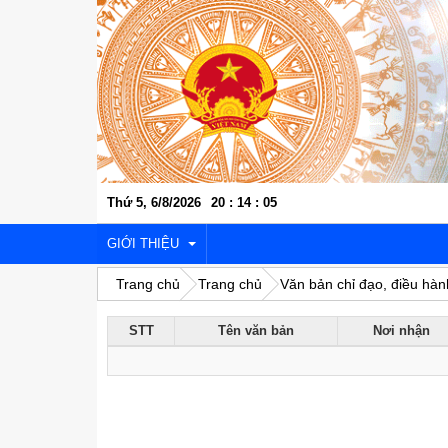
Thứ 5, 6/8/2026
20
:
14
:
05
GIỚI THIỆU
Trang chủ
Trang chủ
Văn bản chỉ đạo, điều hàn
STT
Tên văn bản
Nơi nhận
VỊ TRÍ ĐỊA LÝ
LỊCH SỬ VĂN HÓA
KINH TẾ - XÃ HỘI