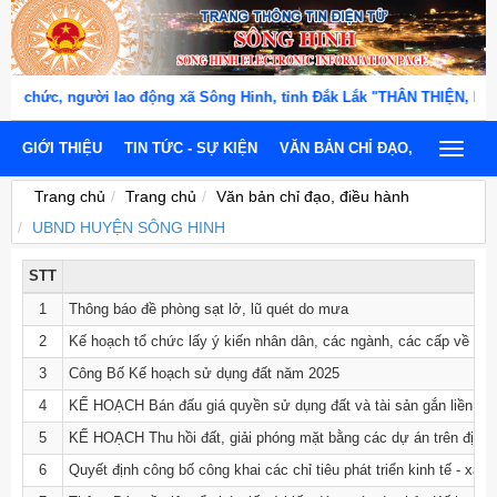
 chức, người lao động xã Sông Hinh, tỉnh Đắk Lắk "THÂN THIỆN, NGH
GIỚI THIỆU
TIN TỨC - SỰ KIỆN
VĂN BẢN CHỈ ĐẠO, ĐIỀU HÀNH
Toggle
navigat
Trang chủ
Trang chủ
Văn bản chỉ đạo, điều hành
UBND HUYỆN SÔNG HINH
STT
1
Thông báo đề phòng sạt lở, lũ quét do mưa
2
Kế hoạch tổ chức lấy ý kiến nhân dân, các ngành, các cấp về dự
3
Công Bố Kế hoạch sử dụng đất năm 2025
4
KẾ HOẠCH Bán đấu giá quyền sử dụng đất và tài sản gắn liền vớ
5
KẾ HOẠCH Thu hồi đất, giải phóng mặt bằng các dự án trên địa 
6
Quyết định công bố công khai các chỉ tiêu phát triển kinh tế - xã