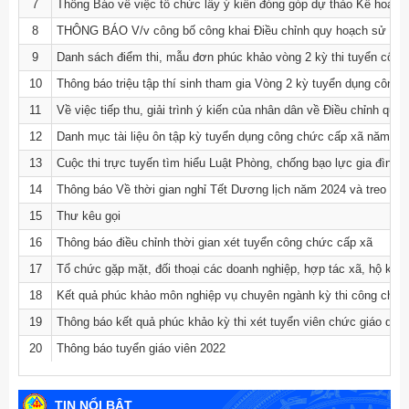
7
Thông Báo về việc tổ chức lấy ý kiến đóng góp dự thảo Kế hoạch
8
THÔNG BÁO V/v công bố công khai Điều chỉnh quy hoạch sử dụn
9
Danh sách điểm thi, mẫu đơn phúc khảo vòng 2 kỳ thi tuyển công
10
Thông báo triệu tập thí sinh tham gia Vòng 2 kỳ tuyển dụng công
11
Về việc tiếp thu, giải trình ý kiến của nhân dân về Điều chỉnh q
12
Danh mục tài liệu ôn tập kỳ tuyển dụng công chức cấp xã năm 20
13
Cuộc thi trực tuyến tìm hiểu Luật Phòng, chống bạo lực gia đình (
14
Thông báo Về thời gian nghỉ Tết Dương lịch năm 2024 và treo cờ
15
Thư kêu gọi
16
Thông báo điều chỉnh thời gian xét tuyển công chức cấp xã
17
Tổ chức gặp mặt, đối thoại các doanh nghiệp, hợp tác xã, hộ kin
18
Kết quả phúc khảo môn nghiệp vụ chuyên ngành kỳ thi công chức 
19
Thông báo kết quả phúc khảo kỳ thi xét tuyển viên chức giáo dục
20
Thông báo tuyển giáo viên 2022
TIN NỔI BẬT