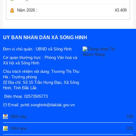
Năm 2026 :
43.408
UỶ BAN NHÂN DÂN XÃ SÔNG HINH
Đơn vị chủ quản :
UBND xã Sông Hinh
Cơ quan thường trực : Phòng Văn hoá và
Xã hội xã Sông Hinh
Chịu trách nhiệm nội dung: Trương Thị Thu
Hà - Trưởng phòng
Địa chỉ:
Số 15 Trần Hưng Đạo, Xã Sông
Hinh, Tỉnh Đắk Lắk
Điện thoại:
02573505773
Email:
pvhtt.songhinh@daklak.gov.vn
Hôm nay :
129
Hôm qua :
183