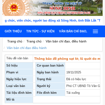
 chức, viên chức, người lao động xã Sông Hinh, tỉnh Đắk Lắk "THÂN
GIỚI THIỆU
TIN TỨC - SỰ KIỆN
VĂN BẢN CHỈ ĐẠO, ĐIỀU HÀNH
Toggle
navigat
Trang chủ
Trang chủ
Văn bản chỉ đạo, điều hành
Văn bản chỉ đạo điều hành
Tiêu đề văn bản
Thông báo đề phòng sạt lở, lũ quét do mưa
Số hiệu
Cơ quan ban hành
Phạm vi
Ngày ban hành
18/11/2025
Ngày hiệu lực
Trạng thái
Đã có hiệu lực
Loại văn bản
Người ký
Phó CT UBND Tô Văn Gian
Tài liệu đính kèm
File đính kèm
Tải xuống
Mô tả