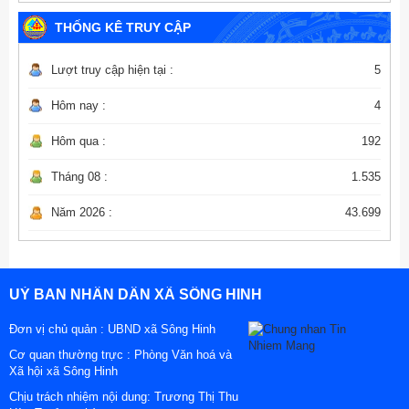
THỐNG KÊ TRUY CẬP
Lượt truy cập hiện tại :
5
Hôm nay :
4
Hôm qua :
192
Tháng 08 :
1.535
Năm 2026 :
43.699
UỶ BAN NHÂN DÂN XÃ SÔNG HINH
Đơn vị chủ quản :
UBND xã Sông Hinh
Cơ quan thường trực : Phòng Văn hoá và
Xã hội xã Sông Hinh
Chịu trách nhiệm nội dung: Trương Thị Thu