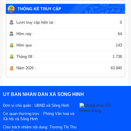
THỐNG KÊ TRUY CẬP
Lượt truy cập hiện tại :
0
Hôm nay :
64
Hôm qua :
143
Tháng 08 :
1.738
Năm 2026 :
43.940
UỶ BAN NHÂN DÂN XÃ SÔNG HINH
Đơn vị chủ quản :
UBND xã Sông Hinh
Cơ quan thường trực : Phòng Văn hoá và
Xã hội xã Sông Hinh
Chịu trách nhiệm nội dung: Trương Thị Thu