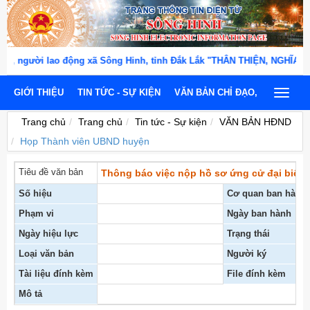
 người lao động xã Sông Hinh, tỉnh Đắk Lắk "THÂN THIỆN, NGHĨA TÌN
GIỚI THIỆU
TIN TỨC - SỰ KIỆN
VĂN BẢN CHỈ ĐẠO, ĐIỀU HÀNH
Toggle
navigat
Trang chủ
Trang chủ
Tin tức - Sự kiện
VĂN BẢN HĐND
Họp Thành viên UBND huyện
Tiêu đề văn bản
Thông báo việc nộp hồ sơ ứng cử đại biểu
Số hiệu
Cơ quan ban hành
Phạm vi
Ngày ban hành
Ngày hiệu lực
Trạng thái
Loại văn bản
Người ký
Tài liệu đính kèm
File đính kèm
Mô tả