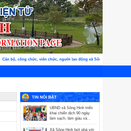
, công chức, viên chức, người lao động xã Sông Hinh, tỉnh Đắk Lắk
TIN NỔI BẬT
UBND xã Sông Hinh triển
khai chiến dịch 90 ngày
làm sạch, làm giàu và
chuẩn hóa dữ liệu y tế
Xã Sông Hinh bứt phá với