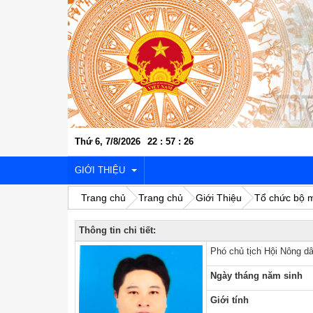
Thứ 6, 7/8/2026
22
:
57
:
27
GIỚI THIỆU
Trang chủ
Trang chủ
Giới Thiệu
Tổ chức bộ 
Thông tin chi tiết:
VỊ TRÍ ĐỊA LÝ
Phó chủ tịch Hội Nông d
LỊCH SỬ VĂN HÓA
Ngày tháng năm sinh
KINH TẾ - XÃ HỘI
Giới tính