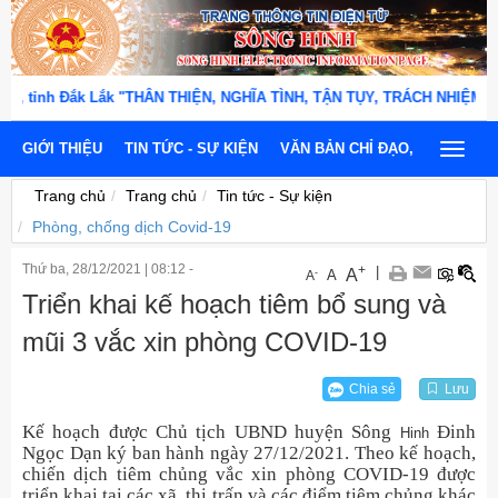
Đắk Lắk "THÂN THIỆN, NGHĨA TÌNH, TẬN TỤY, TRÁCH NHIỆM, KỶ CƯƠNG, 
GIỚI THIỆU
TIN TỨC - SỰ KIỆN
VĂN BẢN CHỈ ĐẠO, ĐIỀU HÀNH
Toggle
navigat
Trang chủ
Trang chủ
Tin tức - Sự kiện
Phòng, chống dịch Covid-19
Thứ ba, 28/12/2021
|
08:12 -
+
|
A
-
A
A
Triển khai kế hoạch tiêm bổ sung và
mũi 3 vắc xin phòng COVID-19
Chia sẻ
Lưu
Kế hoạch được Chủ tịch UBND huyện Sông
Đinh
Hinh
Ngọc Dạn ký ban hành ngày 27/12/2021. Theo kế hoạch,
chiến dịch tiêm chủng vắc xin phòng COVID-19 được
triển khai tại các xã, thị trấn và các điểm tiêm chủng khác