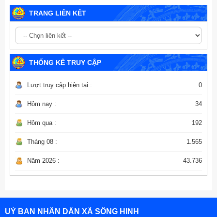
TRANG LIÊN KẾT
THỐNG KÊ TRUY CẬP
Lượt truy cập hiện tại :
0
Hôm nay :
34
Hôm qua :
192
Tháng 08 :
1.565
Năm 2026 :
43.736
UỶ BAN NHÂN DÂN XÃ SÔNG HINH