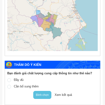
THĂM DÒ Ý KIẾN
Bạn đánh giá chất lượng cung cấp thông tin như thế nào?
Đầy đủ
Cần bổ sung thêm
Xem kết quả
Bình chọn