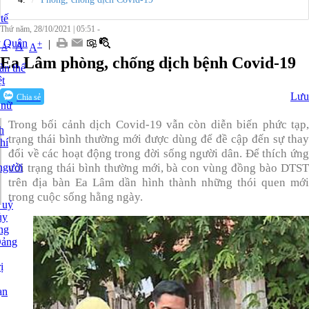
tế
Thứ năm, 28/10/2021
|
05:51 -
y Quân
|
+
-
A
A
A
Ea Lâm phòng, chống dịch bệnh Covid-19
àn thể
t
Lưu
Chia sẻ
 nữ
Trong bối cảnh dịch Covid-19 vẫn còn diễn biến phức tạp,
h
trạng thái bình thường mới được dùng để đề cập đến sự thay
hí
đổi về các hoạt động trong đời sống người dân. Để thích ứng
người
với trạng thái bình thường mới, bà con vùng đồng bào DTST
trên địa bàn Ea Lâm dần hình thành những thói quen mới
trong cuộc sống hằng ngày.
 uỷ
ủy
ng
Đảng
ị
ạn