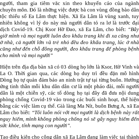
người, tham gia tiêm văc xin theo khuyến cáo của ngành
chuyên môn. Đó là những việc được bà con vùng đồng bào dân
tộc thiểu số Ea Lâm thực hiện. Xã Ea Lâm là vùng xanh, tuy
nhiên không vì lý do này mà người dân tỏ ra lơ là trước đại
dịch Covid-19. Chị Ksor Hờ Đao, xã Ea Lâm, cho biết:
“Bâ
giờ mình và mọi người luôn đeo khẩu trang khi đi xa cũng như
ở nhà, cả người lớn và trẻ nhỏ đều đeo khẩu trang, lúc ở nhà
cũng như đến chỗ đông người, đeo khẩu trang để phòng bệnh
cho mình và mọi người”
Hiện trên địa địa bàn xã có 03 dòng họ lớn là Ksor, Hờ Vinh và
La O. Thời gian qua, các dòng họ duy trì đều đặn mô hình
Dòng họ tự quản đảm bảo an ninh trật tự tại từng buôn. Hưởng
ứng tinh thần mỗi khu dân dân cư là một pháo đài, mỗi người
dân là một chiễn sỹ, các tổ dòng họ tại đây đã đưa nội dung
phòng chống Covid-19 vào trong các buổi sinh hoạt, thể hiện
bằng các việc làm cụ thể.
Già làng Ma Nít, buôn Bưng A, xã E
Lâm cho biết:
“Tôi luôn nói với mọi người là dịch bệnh này rấ
nguy hiểm, mình không phòng chống nó sẽ gây nguy hiểm đến
sức khỏe, tính mạng con người”.
Tạo điều kiện cho công dân xã Ea Lâm đang làm việc tại thành