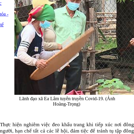
c
óa -
tế
Lãnh đạo xã Ea Lâm tuyên truyền Covid-19. (Ảnh
Hoàng-Trọng)
Thực hiện nghiêm việc đeo khẩu trang khi tiếp xúc nơi đông
người, hạn chế tất cả các lễ hội, đám tiệc để tránh tụ tập đông