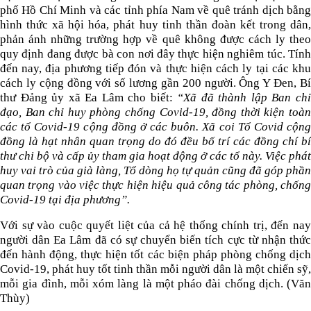
phố Hồ Chí Minh và các tỉnh phía Nam về quê tránh dịch bằng
hình thức xã hội hóa, phát huy tinh thần đoàn kết trong dân,
phản ánh những trường hợp về quê không được cách ly theo
quy định đang được bà con nơi đây thực hiện nghiêm túc. Tính
đến nay, địa phương tiếp đón và thực hiện cách ly tại các khu
cách ly cộng đồng với số lương gần 200 người. Ông Y Đen, Bí
thư Đảng ủy xã Ea Lâm cho biết:
“Xã đã thành lập Ban ch
đạo, Ban chỉ huy phòng chống Covid-19, đồng thời kiện toàn
các tổ Covid-19 cộng đồng ở các buôn. Xã coi Tổ Covid cộng
đồng là hạt nhân quan trọng do đó đều bố trí các đồng chí bí
thư chi bộ và cấp ủy tham gia hoạt động ở các tổ này. Việc phát
huy vai trò của già làng, Tổ dòng họ tự quản cũng đã góp phần
quan trọng vào việc thực hiện hiệu quả công tác phòng, chống
Covid-19 tại địa phương”.
Với sự vào cuộc quyết liệt của cả hệ thống chính trị, đến nay
người dân Ea Lâm đã có sự chuyển biến tích cực từ nhận thức
đến hành động, thực hiện tốt các biện pháp phòng chống dịch
Covid-19, phát huy tốt tinh thần mỗi người dân là một chiến sỹ,
mỗi gia đình, mỗi xóm làng là một pháo đài chống dịch. (Văn
Thùy)