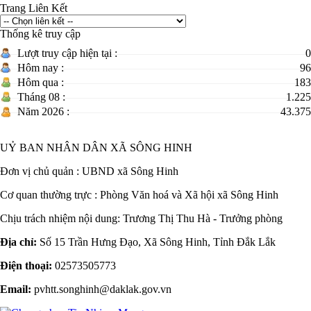
Trang Liên Kết
Thống kê truy cập
Lượt truy cập hiện tại :
0
Hôm nay :
96
Hôm qua :
183
Tháng 08 :
1.225
Năm 2026 :
43.375
UỶ BAN NHÂN DÂN XÃ SÔNG HINH
Đơn vị chủ quản :
UBND xã Sông Hinh
Cơ quan thường trực : Phòng Văn hoá và Xã hội xã Sông Hinh
Chịu trách nhiệm nội dung: Trương Thị Thu Hà - Trưởng phòng
Địa chỉ:
Số 15 Trần Hưng Đạo, Xã Sông Hinh, Tỉnh Đắk Lắk
Điện thoại:
02573505773
Email:
pvhtt.songhinh@daklak.gov.vn