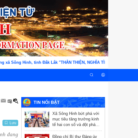
ông Hinh, tỉnh Đắk Lắk "THÂN THIỆN, NGHĨA TÌNH, TẬN TỤY, TRÁCH NH
TIN NỔI BẬT
Xã Sông Hinh bứt phá với
mục tiêu tăng trưởng kinh
Lưu
tế hai con số và đột phá
chuyển đổi số
inh đang
Đồng chí Bí thư Đảng ủy