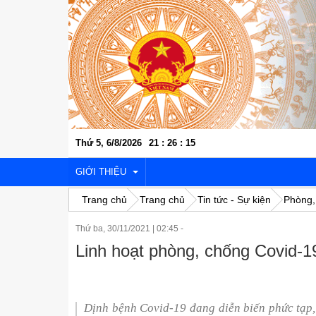
Thứ 5, 6/8/2026
21
:
26
:
16
GIỚI THIỆU
Trang chủ
Trang chủ
Tin tức - Sự kiện
Phòng,
Thứ ba, 30/11/2021
|
02:45 -
VỊ TRÍ ĐỊA LÝ
Linh hoạt phòng, chống Covid-19
LỊCH SỬ VĂN HÓA
KINH TẾ - XÃ HỘI
Dịnh bệnh Covid-19 đang diễn biến phức tạp,