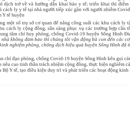
 dịch trở về và hướng dẫn khai báo y tế; triển khai thí điểm 
 cách ly y tế tại nhà người tiếp xúc gần với người nhiễm Covi
m Y tế huyện
 một số trụ sở cơ quan để nâng công suất các khu cách ly tậ
khu cách ly cộng đồng, sẵn sàng phục vụ các trường hợp cần th
Trung tâm chỉ huy phòng, chống Covid-19 huyện Sông Hinh Đ
i nhà không đảm bảo thì chúng tôi vận động bà con đến các cơ
à kinh nghiệm phòng, chống dịch hiệu quả huyện Sông Hinh đã t
Ban chỉ đạo phòng, chống Covid-19 huyện Sông Hinh kêu gọi cá
n nêu cao tinh thần trách nhiệm cộng đồng, thực hiện nghiêm c
 Y tế, tạo điều kiện duy trì và phát triển các hoạt động kinh 