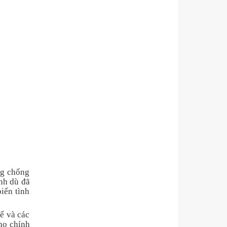
ng chống
nh dù đã
iến tình
ế và các
cho chính