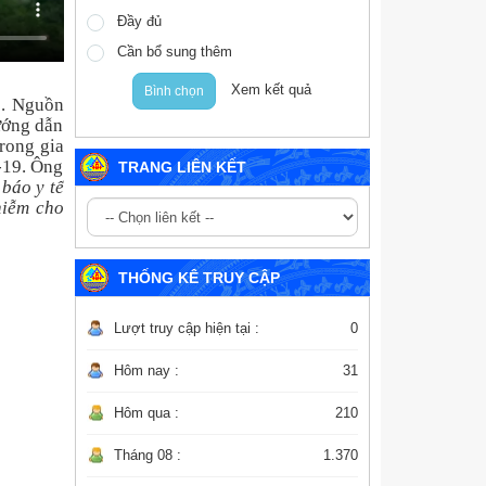
Đầy đủ
Cần bổ sung thêm
Xem kết quả
Bình chọn
9. Nguồn
hướng dẫn
trong gia
-19. Ông
TRANG LIÊN KẾT
 báo y tế
hiễm cho
THỐNG KÊ TRUY CẬP
Lượt truy cập hiện tại :
0
Hôm nay :
31
Hôm qua :
210
Tháng 08 :
1.370