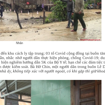
Nhãn
 đến khu cách ly tập trung; 03 tổ Covid cộng đồng tại buôn tă
ẫn, nhắc nhở người dân thực hiện phòng, chống Covid-19; duy
ực hiện nghiêm hướng dẫn 5K của Bộ Y tế; hạn chế các đám tiệc 
n được kiểm soát. Bà Hờ Chin, một người dân trong buôn Lê 
nhà ấy, không tiếp xúc với người ngoài, có khi gặp thì giữ kh