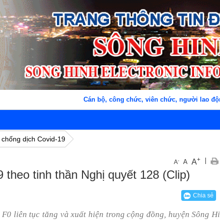
Cán bộ, công chức, viên chức, người lao động xã S
 chống dịch Covid-19
+
|
A
-
A
A
 theo tinh thần Nghị quyết 128 (Clip)
Chia sẻ
 F0 liên tục tăng và xuất hiện trong cộng đồng, huyện Sông H