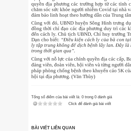
quyền địa phương các trường hợp từ các tỉnh có
chăm sóc sức khỏe người nhiễm Covid tại nhà và
đảm bảo linh hoạt theo hướng dẫn của Trung tâ
Cùng với đó, UBND huyện Sông Hinh trưng dụng
đồng thời chỉ đạo các địa phương duy trì các 
đến cách ly. Chủ tịch UBND, Chỉ huy trưởng 
Dạn cho biết:
“Điều kiện cách ly của bà con tạ
ly tập trung không để dịch bệnh lây lan. Đây l
trong thời gian qua”.
Cùng với nỗ lực của chính quyền địa các cấp, 
đảng viên, đoàn viên, hội viên và từng người dâ
pháp phòng chống bệnh theo khuyến cáo 5K của Bộ
hội tại địa phương. (Văn Thùy)
Tổng số điểm của bài viết là:
0
trong
0
đánh giá
Click để đánh giá bài viết
BÀI VIẾT LIÊN QUAN