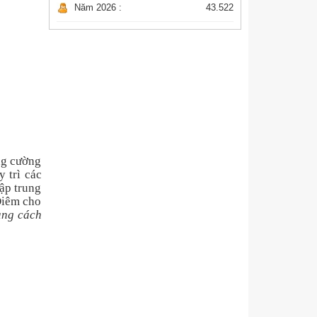
Năm 2026 :
43.522
ng cường
 trì các
tập trung
Diêm cho
oảng cách