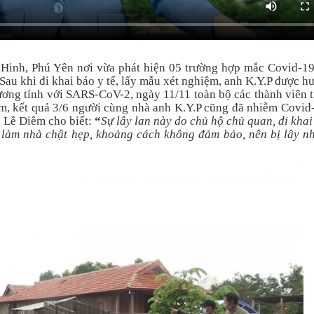
 Hinh, Phú Yên nơi vừa phát hiện 05 trường hợp mắc Covid-1
Sau khi đi khai báo y tế, lấy mẫu xét nghiệm, anh K.Y.P được 
dương tính với SARS-CoV-2, ngày 11/11 toàn bộ các thành viên 
m, kết quả 3/6 người cùng nhà anh K.Y.P cũng đã nhiễm Covid
 Lê Diêm cho biết:
“
Sự
lây lan này do chủ hộ chủ quan, đi khai
h làm nhà chật hẹp, khoảng cách không đảm bảo, nên bị lây n