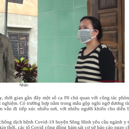
Nhãn
ấy, thời gian gần đây một số ca F0 chủ quan với công tác phò
xét nghiệm. Có trường hợp nằm trong mẫu gộp nghi ngờ dương tí
vẫn đi tiếp xúc nhiều nơi, với nhiều người khiến cho diễn b
chống dịch bệnh Covid-19 huyện Sông Hinh yêu cầu ngành y t
 kịp thời, các tổ Covid cộng đồng bám sát cơ sở báo cáo ngay 