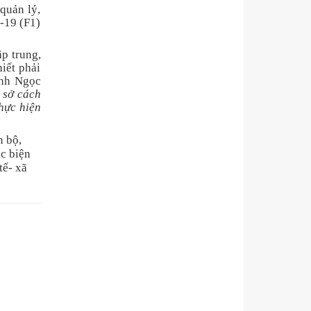
quản lý,
d-19 (F1)
p trung,
iết phải
inh Ngọc
 sở cách
hực hiện
n bộ,
ác biện
tế- xã