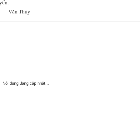
yến.
ùy
Nội dung đang cập nhật...