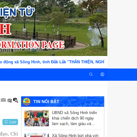
động xã Sông Hinh, tỉnh Đắk Lắk "THÂN THIỆN, NGHĨA TÌNH, TẬN TỤY,
TIN NỔI BẬT
UBND xã Sông Hinh triển
khai chiến dịch 90 ngày
Lưu
làm sạch, làm giàu và
chuẩn hóa dữ liệu y tế
đạo, Chỉ
Xã Sông Hinh bứt phá với