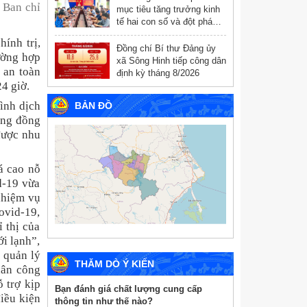
 Ban chỉ
mục tiêu tăng trưởng kinh
tế hai con số và đột phá
chuyển đổi số
ính trị,
Đồng chí Bí thư Đảng ủy
ường hợp
xã Sông Hinh tiếp công dân
 an toàn
định kỳ tháng 8/2026
4 giờ.
hình dịch
BẢN ĐỒ
ộng đồng
được nhu
á cao nỗ
d-19 vừa
nhiệm vụ
Covid-19,
 thị của
ới lạnh”,
c quản lý
THĂM DÒ Ý KIẾN
hân công
 trợ kịp
Bạn đánh giá chất lượng cung cấp
iều kiện
thông tin như thế nào?