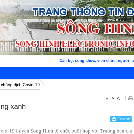
Cán bộ, công chức, viên chức, người lao 
 chống dịch Covid-19
+
|
A
-
A
A
ùng xanh
Chia sẻ
vid-19 huyện Sông Hinh tổ chức buổi họp với Trưởng ban chỉ 