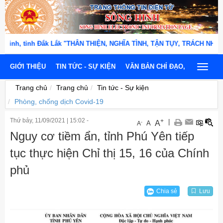
inh, tỉnh Đắk Lắk "THÂN THIỆN, NGHĨA TÌNH, TẬN TỤY, TRÁCH NHIỆM, 
GIỚI THIỆU
TIN TỨC - SỰ KIỆN
VĂN BẢN CHỈ ĐẠO, ĐIỀU HÀNH
Toggle
navigat
Trang chủ
Trang chủ
Tin tức - Sự kiện
Phòng, chống dịch Covid-19
Thứ bảy, 11/09/2021
|
15:02 -
+
|
A
-
A
A
Nguy cơ tiềm ẩn, tỉnh Phú Yên tiếp
tục thực hiện Chỉ thị 15, 16 của Chính
phủ
Chia sẻ
Lưu