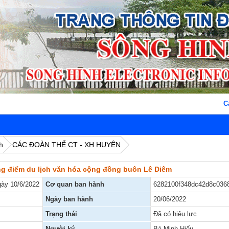
Cán 
h
CÁC ĐOÀN THỂ CT - XH HUYỆN
g điểm du lịch văn hóa cộng đồng buôn Lê Diêm
ày 10/6/2022
Cơ quan ban hành
6282100f348dc42d8c036
Ngày ban hành
20/06/2022
Trạng thái
Đã có hiệu lực
Người ký
Bá Minh Hiếu