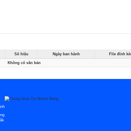
Số hiệu
Ngày ban hành
File đính k
Không có văn bản
inh
òng
Lắk