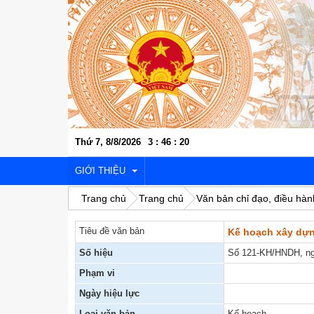
Thứ 7, 8/8/2026
3
:
46
:
21
GIỚI THIỆU
Trang chủ
Trang chủ
Văn bản chỉ đạo, điều hàn
Tiêu đề văn bản
Kế hoạch xây dựn
VỊ TRÍ ĐỊA LÝ
Số hiệu
Số 121-KH/HNDH, ng
LỊCH SỬ VĂN HÓA
Phạm vi
KINH TẾ - XÃ HỘI
Ngày hiệu lực
Loại văn bản
Kế hoạch