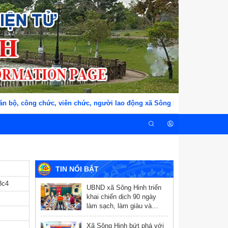
bộ, công chức, viên chức, người lao động xã Sông Hinh, tỉnh Đắk Lắ
TIN NỔI BẬT
8c4
UBND xã Sông Hinh triển
khai chiến dịch 90 ngày
làm sạch, làm giàu và
chuẩn hóa dữ liệu y tế
Xã Sông Hinh bứt phá với