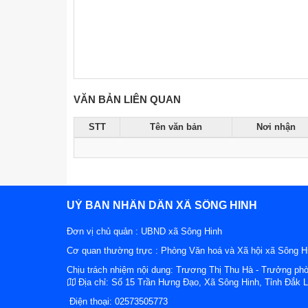
VĂN BẢN LIÊN QUAN
STT
Tên văn bản
Nơi nhận
UỶ BAN NHÂN DÂN XÃ SÔNG HINH
Đơn vị chủ quản :
UBND xã Sông Hinh
Cơ quan thường trực : Phòng Văn hoá và Xã hội xã Sông H
Chịu trách nhiệm nội dung: Trương Thị Thu Hà - Trưởng ph
Địa chỉ:
Số 15 Trần Hưng Đạo, Xã Sông Hinh, Tỉnh Đắk 
Điện thoại:
02573505773