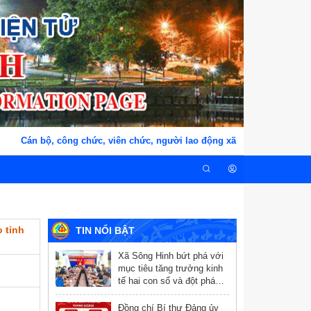
Cán bộ, công chức, viên chức, người lao động xã Sông Hinh, tỉnh Đ
 tỉnh
TIN NỔI BẬT
Xã Sông Hinh bứt phá với
mục tiêu tăng trưởng kinh
tế hai con số và đột phá
chuyển đổi số
Đồng chí Bí thư Đảng ủy