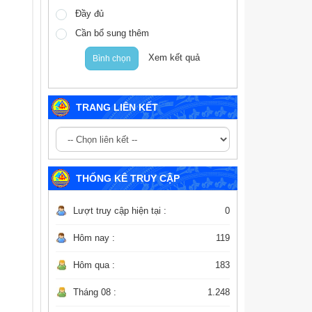
Đầy đủ
Cần bổ sung thêm
Xem kết quả
Bình chọn
TRANG LIÊN KẾT
THỐNG KÊ TRUY CẬP
Lượt truy cập hiện tại :
0
Hôm nay :
119
Hôm qua :
183
Tháng 08 :
1.248