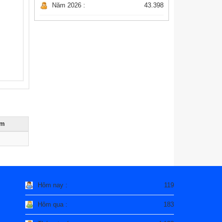
Năm 2026 :
43.398
èm
Hôm nay :
119
Hôm qua :
183