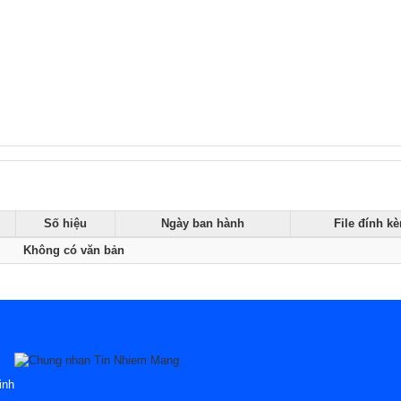
Số hiệu
Ngày ban hành
File đính k
Không có văn bản
inh