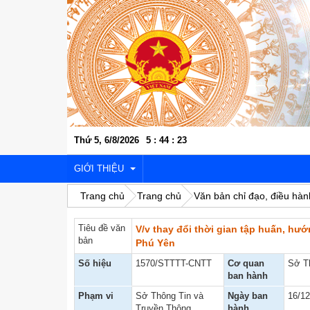
Thứ 5, 6/8/2026
5
:
44
:
24
GIỚI THIỆU
Trang chủ
Trang chủ
Văn bản chỉ đạo, điều hàn
Tiêu đề văn
V/v thay đổi thời gian tập huấn, hư
VỊ TRÍ ĐỊA LÝ
bản
Phú Yên
LỊCH SỬ VĂN HÓA
Số hiệu
1570/STTTT-CNTT
Cơ quan
Sở Th
ban hành
KINH TẾ - XÃ HỘI
Phạm vi
Sở Thông Tin và
Ngày ban
16/12
Truyền Thông
hành