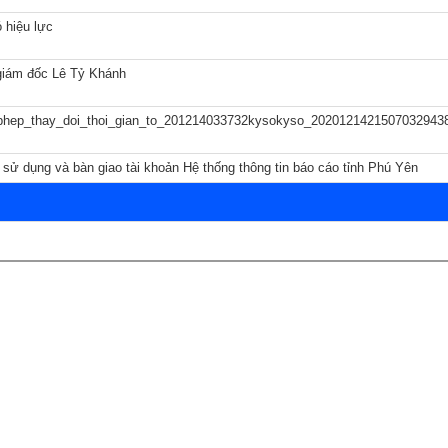
 hiệu lực
giám đốc Lê Tỷ Khánh
phep_thay_doi_thoi_gian_to_201214033732kysokyso_20201214215070329438
HĐND
 sử dụng và bàn giao tài khoản Hệ thống thông tin báo cáo tỉnh Phú Yên
ỰC THUỘC
D
NG VĂN HÓA - XÃ HỘI
Ã HỘI
ND-UBND
IỆT NAM
NG KINH TẾ
N TRỰC THUỘC
PHỤ NỮ
ĐẢNG UỶ
PHÒNG VĂN HOÁ - XÃ HỘI
NG ỦY
PHÒNG KINH TẾ
BINH
 ĐẢNG
CÔNG AN XÃ
CHÍ MINH
RA ĐẢNG ỦY
BAN CHỈ HUY QUÂN SỰ XÃ
ỘI NGƯỜI CAO TUỔI
NH TRỊ HUYỆN