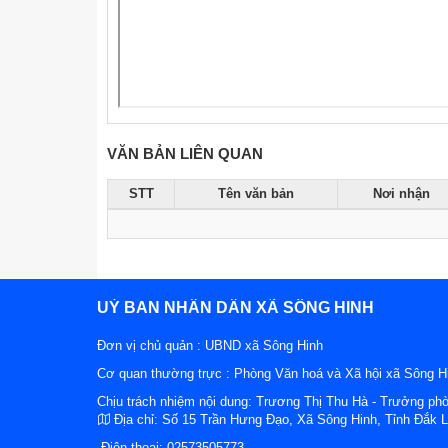
VĂN BẢN LIÊN QUAN
STT
Tên văn bản
Nơi nhận
UỶ BAN NHÂN DÂN XÃ SÔNG HINH
Đơn vị chủ quản :
UBND xã Sông Hinh
Cơ quan thường trực : Phòng Văn hoá và Xã hội xã Sông H
Chịu trách nhiệm nội dung: Trương Thị Thu Hà - Trưởng ph
Địa chỉ:
Số 15 Trần Hưng Đạo, Xã Sông Hinh, Tỉnh Đắk 
Điện thoại:
02573505773