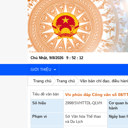
Chủ Nhật, 9/8/2026
9
:
52
:
12
GIỚI THIỆU
Trang chủ
Trang chủ
Văn bản chỉ đạo, điều hàn
Tiêu đề văn bản
V/v phúc đáp Công văn số 08/T
VỊ TRÍ ĐỊA LÝ
Số hiệu
2998/SVHTTDL-QLVH
Cơ quan b
LỊCH SỬ VĂN HÓA
hành
Phạm vi
Sở Văn hóa Thể thao
Ngày ban 
KINH TẾ - XÃ HỘI
và Du Lịch