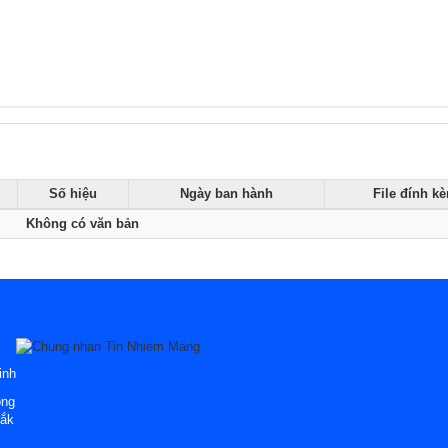
Số hiệu
Ngày ban hành
File đính k
Không có văn bản
inh
òng
Lắk