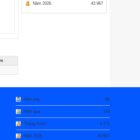
Năm 2026 :
43.967
èm
Hôm nay :
86
Hôm qua :
143
Tháng trước :
4.171
Năm 2026 :
43.967