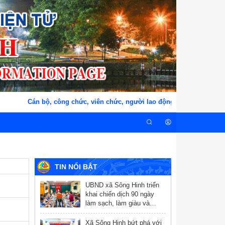
Cán bộ, công chức, viên chức, người lao động xã Sông Hinh, tỉ
TIN NỔI BẬT
UBND xã Sông Hinh triển
khai chiến dịch 90 ngày
làm sạch, làm giàu và
chuẩn hóa dữ liệu y tế
Xã Sông Hinh bứt phá với