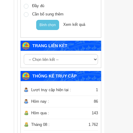
Đầy đủ
Cần bổ sung thêm
Xem kết quả
Bình chọn
TRANG LIÊN KẾT
THỐNG KÊ TRUY CẬP
Lượt truy cập hiện tại :
1
Hôm nay :
86
Hôm qua :
143
Tháng 08 :
1.762