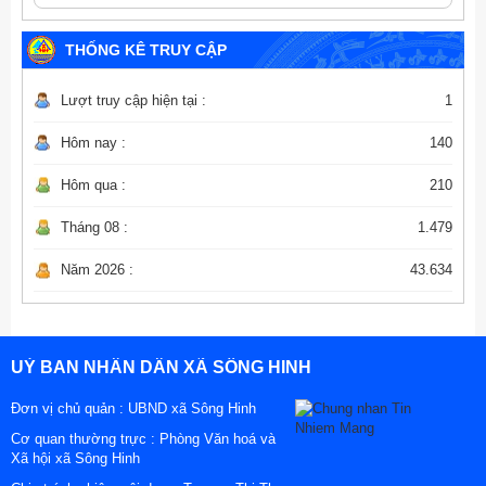
THỐNG KÊ TRUY CẬP
Lượt truy cập hiện tại :
1
Hôm nay :
140
Hôm qua :
210
Tháng 08 :
1.479
Năm 2026 :
43.634
UỶ BAN NHÂN DÂN XÃ SÔNG HINH
Đơn vị chủ quản :
UBND xã Sông Hinh
Cơ quan thường trực : Phòng Văn hoá và
Xã hội xã Sông Hinh