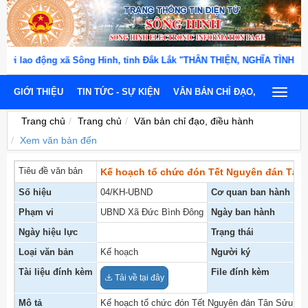
i lao động xã Sông Hinh, tỉnh Đắk Lắk "THÂN THIỆN, NGHĨA TÌNH, TẬ
GIỚI THIỆU
TIN TỨC - SỰ KIỆN
VĂN BẢN CHỈ ĐẠO, ĐIỀU HÀNH
Toggle
navigat
Trang chủ
Trang chủ
Văn bản chỉ đạo, điều hành
Xem văn bản đến
Tiêu đề văn bản
Kế hoạch tổ chức đón Tết Nguyên đán Tân S
Số hiệu
04/KH-UBND
Cơ quan ban hành
UB
Phạm vi
UBND Xã Đức Bình Đông
Ngày ban hành
13
Ngày hiệu lực
Trạng thái
Đã
Loại văn bản
Kế hoạch
Người ký
Ch
Tài liệu đính kèm
File đính kèm
17
Tải về tại đây
Mô tả
Kế hoạch tổ chức đón Tết Nguyên đán Tân Sửu năm