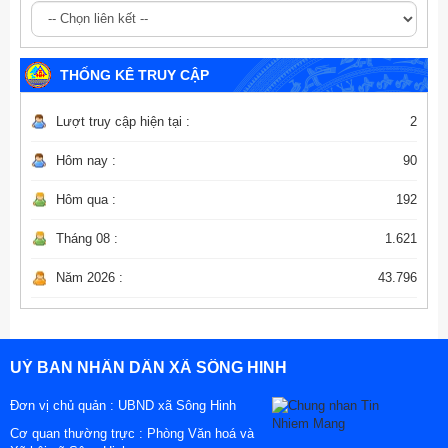
THỐNG KÊ TRUY CẬP
Lượt truy cập hiện tại :
2
Hôm nay :
90
Hôm qua :
192
Tháng 08 :
1.621
Năm 2026 :
43.796
UỶ BAN NHÂN DÂN XÃ SÔNG HINH
Đơn vị chủ quản :
UBND xã Sông Hinh
Cơ quan thường trực : Phòng Văn hoá và