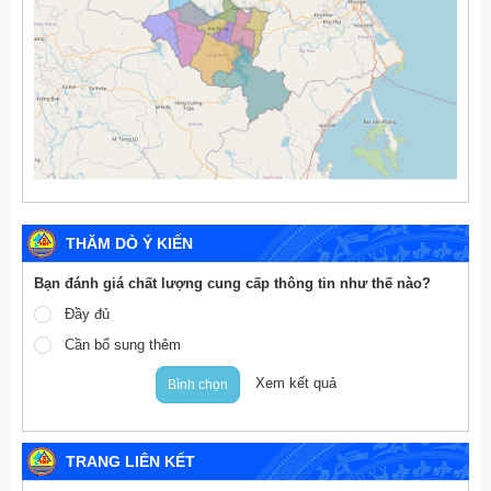
THĂM DÒ Ý KIẾN
Bạn đánh giá chất lượng cung cấp thông tin như thế nào?
Đầy đủ
Cần bổ sung thêm
Xem kết quả
Bình chọn
TRANG LIÊN KẾT