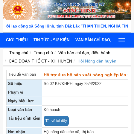
ời lao động xã Sông Hinh, tỉnh Đắk Lắk "THÂN THIỆN, NGHĨA TÌNH, T
GIỚI THIỆU
TIN TỨC - SỰ KIỆN
VĂN BẢN CHỈ ĐẠO, ĐIỀU HÀNH
Toggle
navigat
Trang chủ
Trang chủ
Văn bản chỉ đạo, điều hành
CÁC ĐOÀN THỂ CT - XH HUYỆN
Hội Nông dân huyện
Tiêu đề văn bản
Hỗ trợ đưa hộ sản xuất nông nghiệp lên sàn
Số hiệu
Số 02-KH/KHPH, ngày 25/4/2022
Phạm vi
Ngày hiệu lực
Loại văn bản
Kế hoạch
Tài liệu đính kèm
Tải về tại đây
Nơi nhận
Hội nông dân các xã, thị trấn