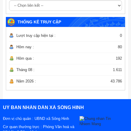
THỐNG KÊ TRUY CẬP
Lượt truy cập hiện tại :
0
Hôm nay :
80
Hôm qua :
192
Tháng 08 :
1.611
Năm 2026 :
43.786
UỶ BAN NHÂN DÂN XÃ SÔNG HINH
Đơn vị chủ quản :
UBND xã Sông Hinh
Cơ quan thường trực : Phòng Văn hoá và