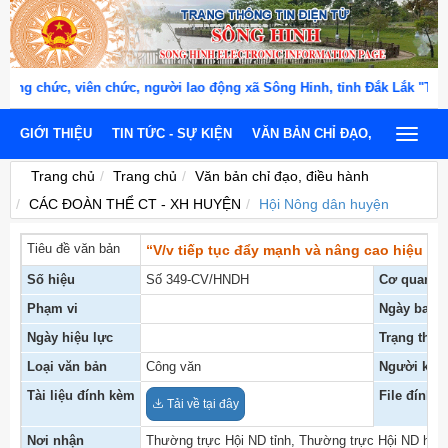
g chức, viên chức, người lao động xã Sông Hinh, tỉnh Đắk Lắk "THÂ
GIỚI THIỆU
TIN TỨC - SỰ KIỆN
VĂN BẢN CHỈ ĐẠO, ĐIỀU HÀNH
Toggle
navigat
Trang chủ
Trang chủ
Văn bản chỉ đạo, điều hành
CÁC ĐOÀN THỂ CT - XH HUYỆN
Hội Nông dân huyện
Tiêu đề văn bản
“V/v tiếp tục đẩy mạnh và nâng cao hiệu q
Số hiệu
Số 349-CV/HNDH
Cơ quan b
Phạm vi
Ngày ban 
Ngày hiệu lực
Trạng thái
Loại văn bản
Công văn
Người ký
Tài liệu đính kèm
File đính 
Tải về tại đây
Nơi nhận
Thường trực Hội ND tỉnh, Thường trực Hội ND huy