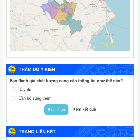
THĂM DÒ Ý KIẾN
Bạn đánh giá chất lượng cung cấp thông tin như thế nào?
Đầy đủ
Cần bổ sung thêm
Xem kết quả
Bình chọn
TRANG LIÊN KẾT