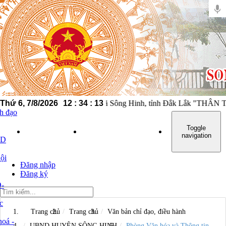
, viên chức, người lao động xã Sông Hinh, tỉnh Đắk Lắk "T
Thứ 6, 7/8/2026
12
:
34
:
13
nh đạo
Toggle
GIỚI THIỆU
TIN TỨC - SỰ KIỆN
VĂN BẢN CHỈ 
navigation
ND
ội
Đăng nhập
Đăng ký
-
c
Trang chủ
Trang chủ
Văn bản chỉ đạo, điều hành
oá -
UBND HUYỆN SÔNG HINH
Phòng Văn hóa và Thông tin