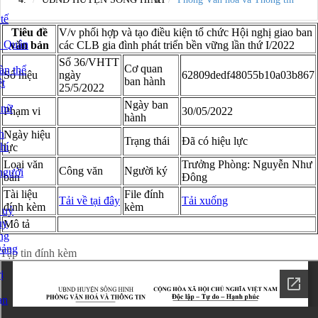
tế
Tiêu đề
V/v phối hợp và tạo điều kiện tổ chức Hội nghị giao ban
y Quân
văn bản
các CLB gia đình phát triển bền vững lần thứ I/2022
Số 36/VHTT
Cơ quan
àn thể
Số hiệu
ngày
62809dedf48055b10a03b867
ban hành
t
25/5/2022
Ngày ban
 nữ
Phạm vi
30/05/2022
hành
h
Ngày hiệu
Trạng thái
Đã có hiệu lực
hí
lực
Loại văn
Trưởng Phòng: Nguyễn Như
Công văn
Người ký
người
bản
Đông
Tài liệu
File đính
Tải về tại đây
Tải xuống
đính kèm
kèm
 uỷ
ủy
Mô tả
ng
Xem chi tiết toàn văn
Đảng
Tập tin đính kèm
ị
ạn