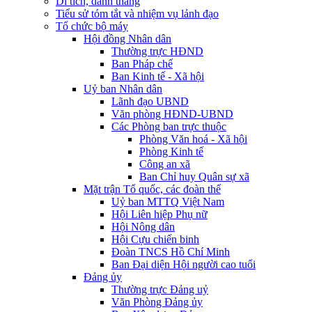
Di tích, danh thắng
Tiểu sử tóm tắt và nhiệm vụ lảnh đạo
Tổ chức bộ máy
Hội đồng Nhân dân
Thường trực HĐND
Ban Pháp chế
Ban Kinh tế - Xã hội
Uỷ ban Nhân dân
Lãnh đạo UBND
Văn phòng HĐND-UBND
Các Phòng ban trực thuộc
Phòng Văn hoá - Xã hội
Phòng Kinh tế
Công an xã
Ban Chỉ huy Quân sự xã
Mặt trận Tổ quốc, các đoàn thể
Uỷ ban MTTQ Việt Nam
Hội Liên hiệp Phụ nữ
Hội Nông dân
Hội Cựu chiến binh
Đoàn TNCS Hồ Chí Minh
Ban Đại diện Hội người cao tuổi
Đảng ủy
Thường trực Đảng uỷ
Văn Phòng Đảng ủy