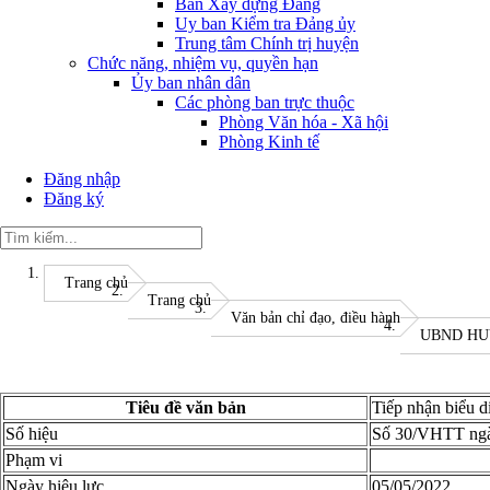
Ban Xây dựng Đảng
Uy ban Kiểm tra Đảng ủy
Trung tâm Chính trị huyện
Chức năng, nhiệm vụ, quyền hạn
Ủy ban nhân dân
Các phòng ban trực thuộc
Phòng Văn hóa - Xã hội
Phòng Kinh tế
Đăng nhập
Đăng ký
Trang chủ
Trang chủ
Văn bản chỉ đạo, điều hành
UBND HU
Tiêu đề văn bản
Tiếp nhận biểu 
Số hiệu
Số 30/VHTT ngà
Phạm vi
Ngày hiệu lực
05/05/2022