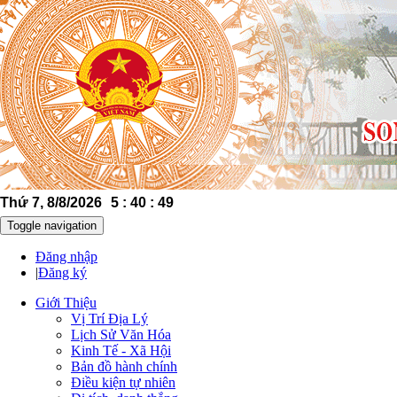
Thứ 7, 8/8/2026
5
:
40
:
50
Toggle navigation
Đăng nhập
|
Đăng ký
Giới Thiệu
Vị Trí Địa Lý
Lịch Sử Văn Hóa
Kinh Tế - Xã Hội
Bản đồ hành chính
Điều kiện tự nhiên