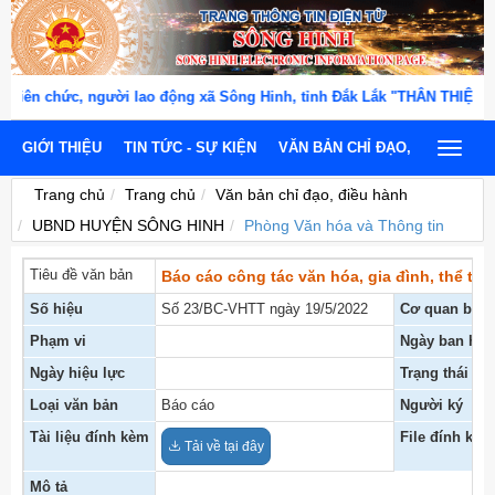
ên chức, người lao động xã Sông Hinh, tỉnh Đắk Lắk "THÂN THIỆN, N
GIỚI THIỆU
TIN TỨC - SỰ KIỆN
VĂN BẢN CHỈ ĐẠO, ĐIỀU HÀNH
Toggle
navigat
Trang chủ
Trang chủ
Văn bản chỉ đạo, điều hành
UBND HUYỆN SÔNG HINH
Phòng Văn hóa và Thông tin
Tiêu đề văn bản
Báo cáo công tác văn hóa, gia đình, thể tha
Số hiệu
Số 23/BC-VHTT ngày 19/5/2022
Cơ quan ban
Phạm vi
Ngày ban hàn
Ngày hiệu lực
Trạng thái
Loại văn bản
Báo cáo
Người ký
Tài liệu đính kèm
File đính kèm
Tải về tại đây
Mô tả