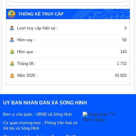
THỐNG KÊ TRUY CẬP
Lượt truy cập hiện tại :
0
Hôm nay :
58
Hôm qua :
143
Tháng 08 :
1.732
Năm 2026 :
43.933
UỶ BAN NHÂN DÂN XÃ SÔNG HINH
Đơn vị chủ quản :
UBND xã Sông Hinh
Cơ quan thường trực : Phòng Văn hoá và
Xã hội xã Sông Hinh