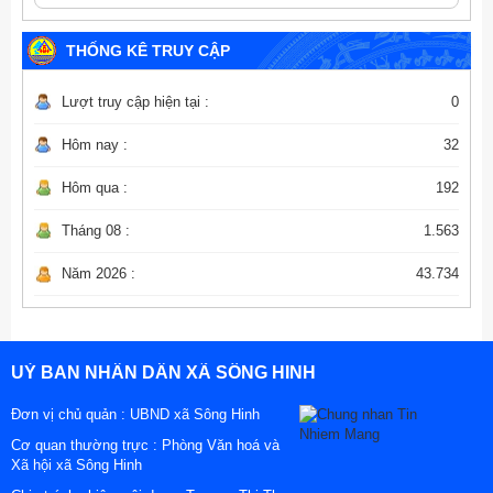
THỐNG KÊ TRUY CẬP
Lượt truy cập hiện tại :
0
Hôm nay :
32
Hôm qua :
192
Tháng 08 :
1.563
Năm 2026 :
43.734
UỶ BAN NHÂN DÂN XÃ SÔNG HINH
Đơn vị chủ quản :
UBND xã Sông Hinh
Cơ quan thường trực : Phòng Văn hoá và
Xã hội xã Sông Hinh