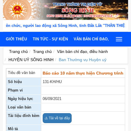
ên chức, người lao động xã Sông Hinh, tỉnh Đắk Lắk "THÂN THIỆN, N
GIỚI THIỆU
TIN TỨC - SỰ KIỆN
VĂN BẢN CHỈ ĐẠO, ĐIỀU HÀNH
Toggle
navigat
Trang chủ
Trang chủ
Văn bản chỉ đạo, điều hành
HUYỆN UỶ SÔNG HINH
Ban Thường vụ Huyện uỷ
Tiêu đề văn bản
Báo cáo 10 năm thực hiện Chương trình hàn
Số hiệu
131-KH/HU
Phạm vi
Ngày hiệu lực
06/09/2021
Loại văn bản
Tài liệu đính kèm
Tải về tại đây
Mô tả