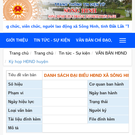
 chức, viên chức, người lao động xã Sông Hinh, tỉnh Đắk Lắk "THÂN
GIỚI THIỆU
TIN TỨC - SỰ KIỆN
VĂN BẢN CHỈ ĐẠO, ĐIỀU HÀNH
Toggle
navigat
Trang chủ
Trang chủ
Tin tức - Sự kiện
VĂN BẢN HĐND
Kỳ họp HĐND huyện
Tiêu đề văn bản
DANH SÁCH ĐẠI BIỂU HĐND XÃ SÔNG HINH (
Số hiệu
Cơ quan ban hành
Phạm vi
Ngày ban hành
Ngày hiệu lực
Trạng thái
Loại văn bản
Người ký
Tài liệu đính kèm
File đính kèm
Mô tả