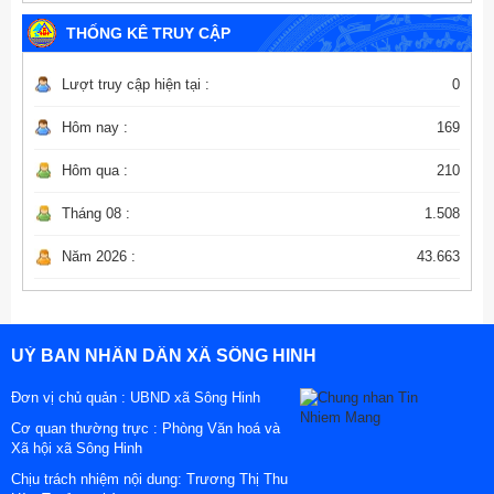
THỐNG KÊ TRUY CẬP
Lượt truy cập hiện tại :
0
Hôm nay :
169
Hôm qua :
210
Tháng 08 :
1.508
Năm 2026 :
43.663
UỶ BAN NHÂN DÂN XÃ SÔNG HINH
Đơn vị chủ quản :
UBND xã Sông Hinh
Cơ quan thường trực : Phòng Văn hoá và
Xã hội xã Sông Hinh
Chịu trách nhiệm nội dung: Trương Thị Thu