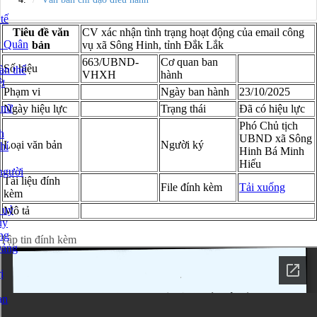
tế
Tiêu đề văn
CV xác nhận tình trạng hoạt động của email công
y Quân
bản
vụ xã Sông Hinh, tỉnh Đắk Lắk
663/UBND-
Cơ quan ban
Số hiệu
àn thể
VHXH
hành
t
Phạm vi
Ngày ban hành
23/10/2025
 nữ
Ngày hiệu lực
Trạng thái
Đã có hiệu lực
Phó Chủ tịch
h
UBND xã Sông
Loại văn bản
Người ký
hí
Hinh Bá Minh
Hiếu
người
Tài liệu đính
File đính kèm
Tải xuống
kèm
 uỷ
Mô tả
ủy
Xem chi tiết toàn văn
ng
Tập tin đính kèm
Đảng
ị
ạn