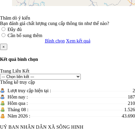
Thăm dò ý kiến
Bạn đánh giá chất lượng cung cấp thông tin như thế nào?
Đầy đủ
Cần bổ sung thêm
Bình chọn
Xem kết quả
×
Kết quả bình chọn
Trang Liên Kết
Thống kê truy cập
Lượt truy cập hiện tại :
2
Hôm nay :
187
Hôm qua :
210
Tháng 08 :
1.526
Năm 2026 :
43.690
UỶ BAN NHÂN DÂN XÃ SÔNG HINH