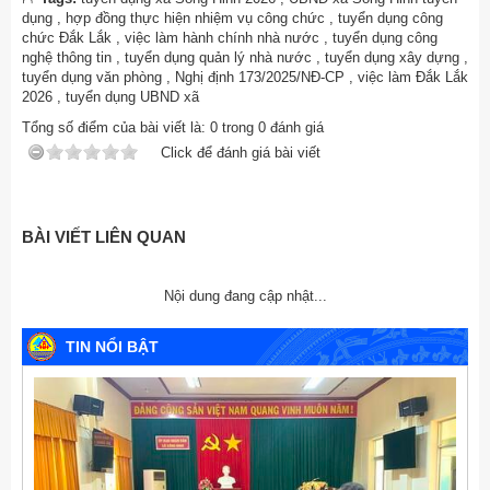
dụng
,
hợp đồng thực hiện nhiệm vụ công chức
,
tuyển dụng công
chức Đắk Lắk
,
việc làm hành chính nhà nước
,
tuyển dụng công
nghệ thông tin
,
tuyển dụng quản lý nhà nước
,
tuyển dụng xây dựng
,
tuyển dụng văn phòng
,
Nghị định 173/2025/NĐ-CP
,
việc làm Đắk Lắk
2026
,
tuyển dụng UBND xã
Tổng số điểm của bài viết là:
0
trong
0
đánh giá
Click để đánh giá bài viết
BÀI VIẾT LIÊN QUAN
Nội dung đang cập nhật...
TIN NỔI BẬT