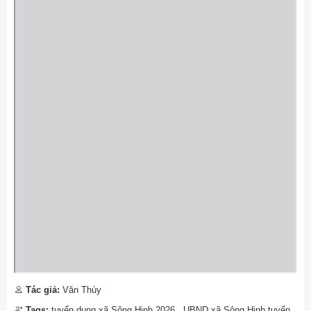
Tác giả:
Văn Thùy
Tags:
tuyển dụng xã Sông Hinh 2026
,
UBND xã Sông Hinh tuyển