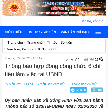
Cán bộ, công chức, viên 
GIỚI THIỆU
TIN TỨC - SỰ KIỆN
VĂN BẢN CHỈ ĐẠO, ĐIỀU HÀNH
Toggle
navigat
Trang chủ
Trang chủ
Tin tức - Sự kiện
Văn hóa, Xã hội - KHCN
Xã Hội
Thứ ba, 02/06/2026
|
16:14 -
+
|
A
-
A
A
Thông báo hợp đồng công chức 6 chỉ
tiêu làm việc tại UBND
Mẫu đơn HĐ 173
,
Mẫu Bản cam kết
,
Thông báo chi tiết
Chia sẻ
Lưu
Ủy ban nhân dân xã Sông Hinh vừa ban hành
Thông báo số 183/TB-UBND ngày 01/6/2026 về