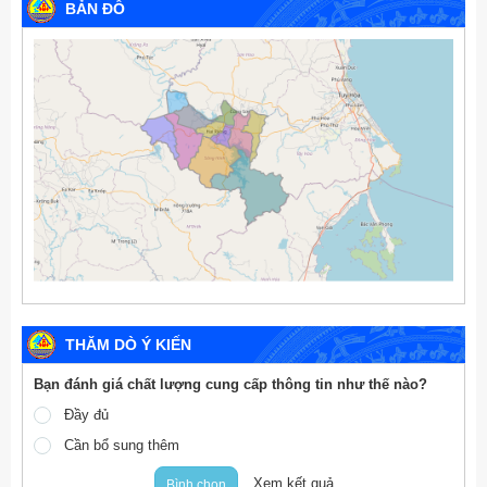
BẢN ĐỒ
THĂM DÒ Ý KIẾN
Bạn đánh giá chất lượng cung cấp thông tin như thế nào?
Đầy đủ
Cần bổ sung thêm
Xem kết quả
Bình chọn