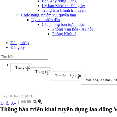
Ban Xây dựng Đảng
Uy ban Kiểm tra Đảng ủy
Trung tâm Chính trị huyện
Chức năng, nhiệm vụ, quyền hạn
Ủy ban nhân dân
Các phòng ban trực thuộc
Phòng Văn hóa - Xã hội
Phòng Kinh tế
Đăng nhập
Đăng ký
Trang chủ
Trang chủ
Tin tức - Sự kiện
Văn hóa, Xã hội - 
Thứ tư, 08/07/2026
|
07:30 -
|
+
-
A
A
A
Thông báo triển khai tuyển dụng lao động V