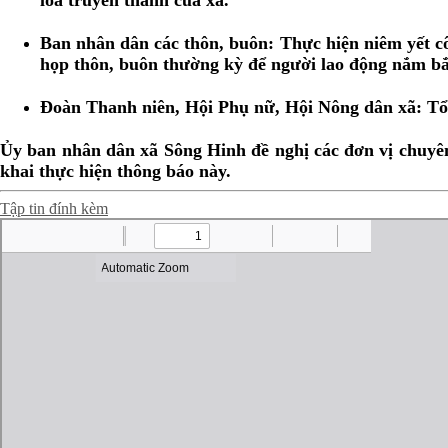
Ban nhân dân các thôn, buôn:
Thực hiện niêm yết cô
họp thôn, buôn thường kỳ để người lao động nắm bắt
Đoàn Thanh niên, Hội Phụ nữ, Hội Nông dân xã:
Tổ 
Ủy ban nhân dân xã Sông Hinh đề nghị các đơn vị chuyê
khai thực hiện thông báo này.
Tập tin đính kèm