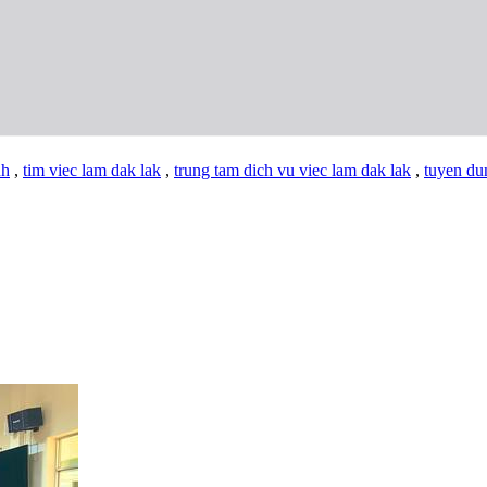
nh
,
tim viec lam dak lak
,
trung tam dich vu viec lam dak lak
,
tuyen du