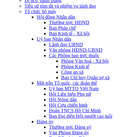
Di tích, danh thắng
Tiểu sử tóm tắt và nhiệm vụ lảnh đạo
Tổ chức bộ máy
Hội đồng Nhân dân
Thường trực HĐND
Ban Pháp chế
Ban Kinh tế - Xã hội
Uỷ ban Nhân dân
Lãnh đạo UBND
Văn phòng HĐND-UBND
Các Phòng ban trực thuộc
Phòng Văn hoá - Xã hội
Phòng Kinh tế
Công an xã
Ban Chỉ huy Quân sự xã
Mặt trận Tổ quốc, các đoàn thể
Uỷ ban MTTQ Việt Nam
Hội Liên hiệp Phụ nữ
Hội Nông dân
Hội Cựu chiến binh
Đoàn TNCS Hồ Chí Minh
Ban Đại diện Hội người cao tuổi
Đảng ủy
Thường trực Đảng uỷ
Văn Phòng Đảng ủy