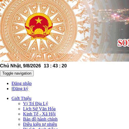
Chủ Nhật, 9/8/2026
13
:
43
:
21
Toggle navigation
Đăng nhập
|
Đăng ký
Giới Thiệu
Vị Trí Địa Lý
Lịch Sử Văn Hóa
Kinh Tế - Xã Hội
Bản đồ hành chính
Điều kiện tự nhiên