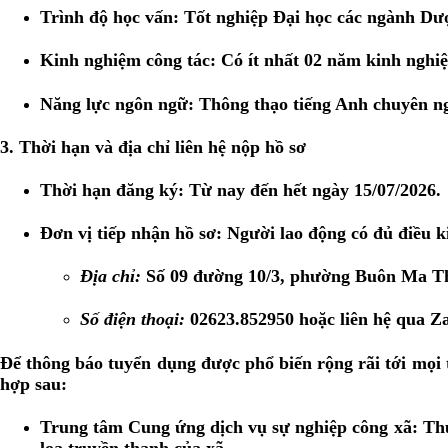
Trình độ học vấn:
Tốt nghiệp Đại học các ngành Dượ
Kinh nghiệm công tác:
Có ít nhất 02 năm kinh nghiệ
Năng lực ngôn ngữ:
Thông thạo tiếng Anh chuyên ng
3. Thời hạn và địa chỉ liên hệ nộp hồ sơ
Thời hạn đăng ký:
Từ nay đến hết ngày
15/07/2026
.
Đơn vị tiếp nhận hồ sơ:
Người lao động có đủ điều ki
Địa chỉ:
Số 09 đường 10/3, phường Buôn Ma Th
Số điện thoại:
02623.852950
hoặc liên hệ qua Za
Để thông báo tuyển dụng được phổ biến rộng rãi tới mọi
hợp sau:
Trung tâm Cung ứng dịch vụ sự nghiệp công xã:
Thự
loa truyền thanh của xã.