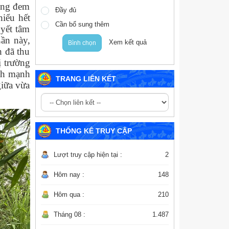
iống đem
Đầy đủ
iểu hết
Cần bổ sung thêm
uyết tâm
Lần này,
Xem kết quả
Bình chọn
h đã thu
ị trường
anh mạnh
TRANG LIÊN KẾT
giữa vừa
THỐNG KÊ TRUY CẬP
Lượt truy cập hiện tại :
2
Hôm nay :
148
Hôm qua :
210
Tháng 08 :
1.487