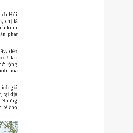
.
tịch Hội
, chị là
iển kinh
 ăn phát
ây, đến
ho 3 lao
 mở rộng
ình, mà
ánh giá
 tại địa
. Những
h tế cho