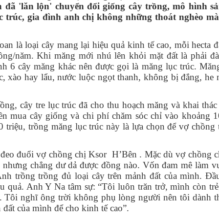
đã 'lăn lộn' chuyển đổi giống cây trồng, mô hình sả
c trúc, gia đình anh chị không những thoát nghèo mà
oan là loại cây mang lại hiệu quả kinh tế cao, mỗi hecta đ
đồng/năm
. Khi măng mới nhú lên khỏi mặt đất là phải đ
hành 6 cây măng khác nên được gọi là măng lục trúc. Măn
, xào hay lẩu, nước luộc ngọt thanh, không bị đắng, he 
HĐND
ỰC THUỘC
D
NG VĂN HÓA - XÃ HỘI
ng, cây tre lục trúc đã cho thu hoạch măng và khai thác
tiền mua cây giống và chi phí chăm sóc chỉ vào khoảng 1
Ã HỘI
ND-UBND
IỆT NAM
NG KINH TẾ
triệu, trồng măng lục trúc này là lựa chọn để vợ chồng 
N TRỰC THUỘC
PHỤ NỮ
ĐẢNG UỶ
PHÒNG VĂN HOÁ - XÃ HỘI
i đeo đuổi vợ chồng chị Ksor H’Bên . Mặc dù vợ chồng c
NG ỦY
PHÒNG KINH TẾ
ng nhưng chẳng dư dả được đồng nào. Vốn đam mê làm v
BINH
 ĐẢNG
CÔNG AN XÃ
h trồng trồng đủ loại cây trên mảnh đất của mình. Đầu 
u quả. Anh Y Na tâm sự: “Tôi luôn trăn trở, mình còn trẻ
CHÍ MINH
RA ĐẢNG ỦY
BAN CHỈ HUY QUÂN SỰ XÃ
. Tôi nghĩ ông trời không phụ lòng người nên tôi dành t
 đất của mình để cho kinh tế cao”.
ỘI NGƯỜI CAO TUỔI
NH TRỊ HUYỆN