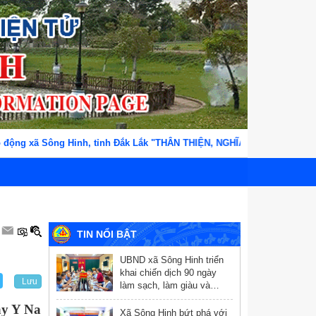
ông Hinh, tỉnh Đắk Lắk "THÂN THIỆN, NGHĨA TÌNH, TẬN TỤY, TRÁCH NHI
TIN NỔI BẬT
UBND xã Sông Hinh triển
khai chiến dịch 90 ngày
Lưu
làm sạch, làm giàu và
chuẩn hóa dữ liệu y tế
ay Y Na
Xã Sông Hinh bứt phá với