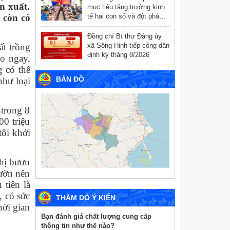
n xuất.
mục tiêu tăng trưởng kinh
 còn có
tế hai con số và đột phá
chuyển đổi số
Đồng chí Bí thư Đảng ủy
ất trồng
xã Sông Hinh tiếp công dân
định kỳ tháng 8/2026
ào ngay,
g có thể
BẢN ĐỒ
như loại
 trong 8
00 triệu
tôi khởi
hị bươn
ườn nên
tiên là
, có sức
THĂM DÒ Ý KIẾN
hời gian
Bạn đánh giá chất lượng cung cấp
thông tin như thế nào?