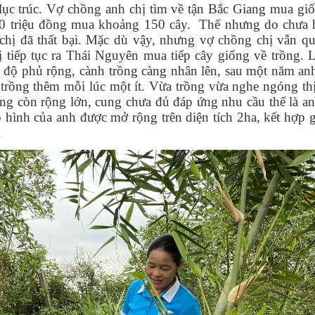
 lục trúc. Vợ chồng anh chị tìm về tận Bắc Giang mua g
 10 triệu đồng mua khoảng 150 cây. Thế nhưng do chưa h
 chị đã thất bại. Mặc dù vậy, nhưng vợ chồng chị vẫn q
ị tiếp tục ra Thái Nguyên mua tiếp cây giống về trồng. 
, độ phủ rộng, cành trồng càng nhân lên, sau một năm an
 trồng thêm mỗi lúc một ít. Vừa trồng vừa nghe ngóng th
ờng còn rộng lớn, cung chưa đủ đáp ứng nhu cầu thế là 
ô hình của anh được mở rộng trên diện tích 2ha, kết hợp 
.