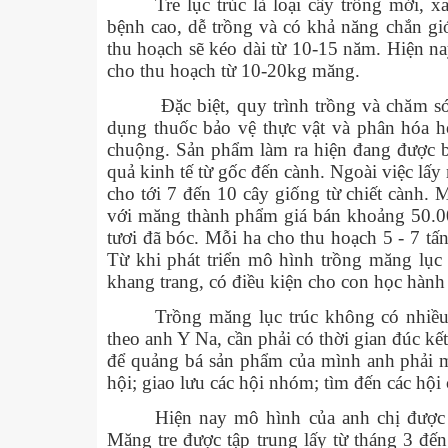
Tre lục trúc là loại cây trồng mới,
bệnh cao, dễ trồng và có khả năng chắn gió
thu hoạch sẽ kéo dài từ 10-15 năm. Hiện n
cho thu hoạch từ 10-20kg măng.
Đặc biệt, quy trình trồng và chăm só
dụng thuốc bảo vệ thực vật và phân hóa h
chuộng. Sản phẩm làm ra hiện đang được 
quả kinh tế từ gốc đến cành. Ngoài việc lấy 
cho tới 7 đến 10 cây giống từ chiết cành.
với măng thành phẩm giá bán khoảng 50.0
tươi đã bóc. Mỗi ha cho thu hoạch 5 - 7 tấn
Từ khi phát triển mô hình trồng măng lục
khang trang, có điều kiện cho con học hành 
Trồng măng lục trúc không có nhiều 
theo anh Y Na, cần phải có thời gian đúc k
để quảng bá sản phẩm của mình anh phải 
hội; giao lưu các hội nhóm; tìm đến các hội
Hiện nay mô hình của anh chị được 
Măng tre được tập trung lấy từ tháng 3 đế