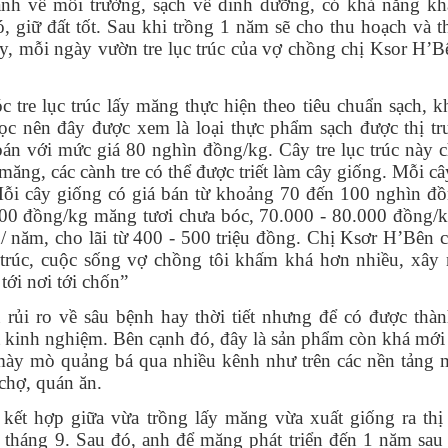
 xanh về môi trường, sạch về dinh dưỡng, có khả năng k
, giữ đất tốt. Sau khi trồng 1 năm sẽ cho thu hoạch và t
ay, mỗi ngày vườn tre lục trúc của vợ chồng chị Ksor H’
c tre lục trúc lấy măng thực hiện theo tiêu chuẩn sạch, 
ọc nên đây được xem là loại thực phẩm sạch được thị tr
bán với mức giá 80 nghìn đồng/kg. C
ây tre lục trúc này 
măng, các cành tre có thể được triết làm cây giống. Mỗi câ
 Mỗi cây giống có giá bán từ khoảng 70 đến 100 nghìn đ
00 đồng/kg măng tươi chưa bóc, 70.000 - 80.000 đồng/
/ năm, cho lãi từ 400 - 500 triệu đồng. Chị Ksơr H’Bên c
 trúc, cuộc sống vợ chồng tôi khấm khá hơn nhiều, xây 
tới nơi tới chốn”
rủi ro về sâu bệnh hay thời tiết nhưng để có được thà
ết kinh nghiệm. Bên cạnh đó, đây là sản phẩm còn khá mớ
mày mò quảng bá qua nhiều kênh như trên các nền tảng 
 chợ, quán ăn.
kết hợp giữa vừa trồng lấy măng vừa xuất giống ra thị 
n tháng 9. Sau đó, anh để măng phát triển đến 1 năm sau