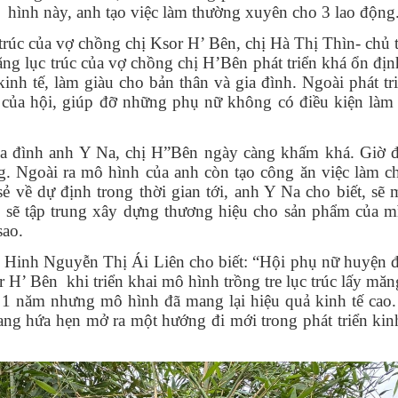
 hình này, anh tạo việc làm thường xuyên cho 3 lao động
rúc của vợ chồng chị Ksor H’ Bên, chị Hà Thị Thìn- chủ 
 lục trúc của vợ chồng chị H’Bên phát triển khá ổn định
inh tế, làm giàu cho bản thân và gia đình. Ngoài phát tr
ng của hội, giúp đỡ những phụ nữ không có điều kiện làm
ia đình anh Y Na, chị H”Bên ngày càng khấm khá. Giờ đ
g. Ngoài ra mô hình của anh còn tạo công ăn việc làm c
sẻ về dự định trong thời gian tới, anh Y Na cho biết, sẽ
ị sẽ tập trung xây dựng thương hiệu cho sản phẩm của m
sao.
inh Nguyễn Thị Ái Liên cho biết: “Hội phụ nữ huyện đ
r H’ Bên khi triển khai mô hình trồng tre lục trúc lấy măng
 1 năm nhưng mô hình đã mang lại hiệu quả kinh tế cao
ng hứa hẹn mở ra một hướng đi mới trong phát triển kin