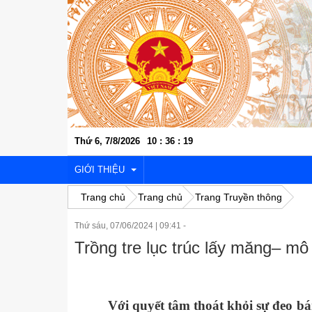
Thứ 6, 7/8/2026
10
:
36
:
20
GIỚI THIỆU
Trang chủ
Trang chủ
Trang Truyền thông
Thứ sáu, 07/06/2024
|
09:41 -
VỊ TRÍ ĐỊA LÝ
Trồng tre lục trúc lấy măng– mô
LỊCH SỬ VĂN HÓA
KINH TẾ - XÃ HỘI
Với quyết tâm thoát khỏi sự đeo 