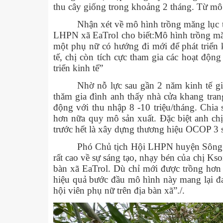
thu cây giống trong khoảng 2 tháng. Từ mô
Nhận xét về mô hình trồng măng lục t
LHPN xã EaTrol cho biết:Mô hình trồng măng
một phụ nữ có hướng đi mới để phát triển k
tế, chị còn tích cực tham gia các hoạt độ
triển kinh tế”
Nhờ nỗ lực sau gần 2 năm kinh tế g
thăm gia đình anh thấy nhà cửa khang tran
động với thu nhập 8 -10 triệu/tháng. Chia 
hơn nữa quy mô sản xuất. Đặc biệt anh ch
trước hết là xây dựng thương hiệu OCOP 3 
Phó Chủ tịch Hội LHPN huyện Sông H
rất cao về sự sáng tạo, nhạy bén của chị Kso
bàn xã EaTrol. Dù chỉ mới được trồng hơn
hiệu quả bước đầu mô hình này mang lại đa
hội viên phụ nữ trên địa bàn xã”./.