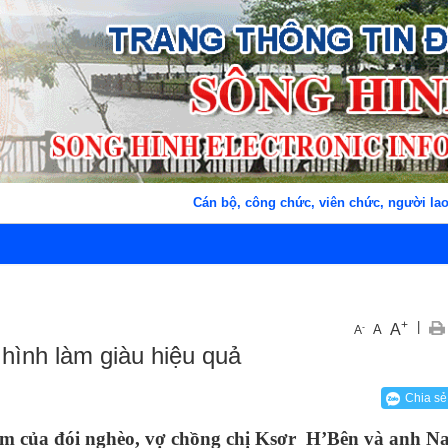
Cán bộ, công chức, viên chức, người lao động xã S
+
|
A
-
A
A
 hình làm giàu hiệu quả
Chia sẻ
bám của đói nghèo, vợ chồng chị Ksơr H’Bên và anh N