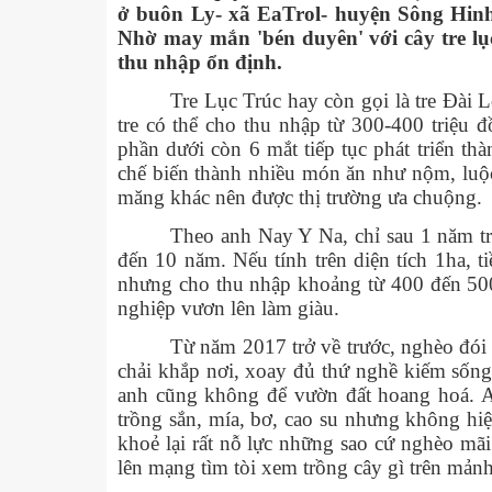
BẢN ĐỒ HÀNH CHÍNH
ở buôn Ly- xã EaTrol- huyện Sông Hinh 
Nhờ may mắn 'bén duyên' với cây tre lụ
ĐIỀU KIỆN TỰ NHIÊN
thu nhập ổn định.
DI TÍCH, DANH THẮNG
Tre Lục Trúc hay còn gọi là tre Đài L
tre có thể cho thu nhập từ 300-400 triệu 
TIỂU SỬ TÓM TẮT VÀ NHIỆM VỤ LẢNH ĐẠO
phần dưới còn 6 mắt tiếp tục phát triển t
chế biến thành nhiều món ăn như nộm, luộc
TỔ CHỨC BỘ MÁY
HỘI ĐỒNG NHÂN DÂN
THƯỜNG TRỰC 
măng khác nên được thị trường ưa chuộng.
CHỨC NĂNG, NHIỆM VỤ, QUYỀN HẠN
UỶ BAN NHÂN DÂN
ỦY BAN NHÂN DÂN
CÁC PHÒNG BAN TR
BAN PHÁP CHẾ
LÃNH ĐẠO UBN
PHÒ
Theo anh Nay Y Na, chỉ sau 1 năm trồ
đến 10 năm. Nếu tính trên diện tích 1ha, 
MẶT TRẬN TỔ QUỐC, CÁC ĐOÀN THỂ
BAN KINH TẾ - X
VĂN PHÒNG HĐ
UỶ BAN MTTQ V
PHÒ
nhưng cho thu nhập khoảng từ 400 đến 500 
ĐẢNG ỦY
CÁC PHÒNG BA
HỘI LIÊN HIỆP 
THƯỜNG TRỰC 
nghiệp vươn lên làm giàu.
Từ năm 2017 trở về trước, nghèo đó
HỘI NÔNG DÂN
VĂN PHÒNG ĐẢ
chải khắp nơi, xoay đủ thứ nghề kiếm số
HỘI CỰU CHIẾN 
BAN XÂY DỰNG
anh cũng không để vườn đất hoang hoá. An
trồng sắn, mía, bơ, cao su nhưng không hiệ
ĐOÀN TNCS HỒ 
UY BAN KIỂM T
khoẻ lại rất nỗ lực những sao cứ nghèo mãi
lên mạng tìm tòi xem trồng cây gì trên mảnh
BAN ĐẠI DIỆN H
TRUNG TÂM CHÍ