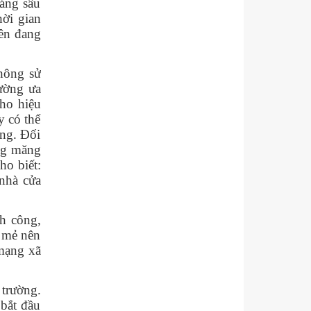
háng sâu
hời gian
Bên đang
không sử
ường ưa
cho hiệu
y có thể
ồng. Đối
kg măng
ho biết:
nhà cửa
nh công,
i mẻ nên
mạng xã
trường.
 bắt đầu