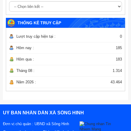
THỐNG KÊ TRUY CẬP
Lượt truy cập hiện tại :
0
Hôm nay :
185
Hôm qua :
183
Tháng 08 :
1.314
Năm 2026 :
43.464
UỶ BAN NHÂN DÂN XÃ SÔNG HINH
Đơn vị chủ quản :
UBND xã Sông Hinh