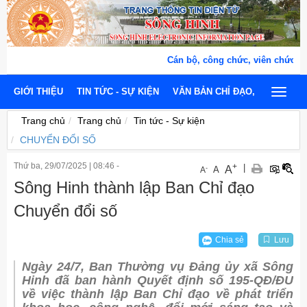
Cán bộ, công chức, viên chức, người
GIỚI THIỆU
TIN TỨC - SỰ KIỆN
VĂN BẢN CHỈ ĐẠO, ĐIỀU HÀNH
Toggle
navigat
Trang chủ
Trang chủ
Tin tức - Sự kiện
CHUYỂN ĐỔI SỐ
Thứ ba, 29/07/2025
|
08:46 -
+
|
A
-
A
A
Sông Hinh thành lập Ban Chỉ đạo
Chuyển đổi số
Chia sẻ
Lưu
Ngày 24/7, Ban Thường vụ Đảng ủy xã Sông
Hinh đã ban hành Quyết định số 195-QĐ/ĐU
về việc thành lập Ban Chỉ đạo về phát triển