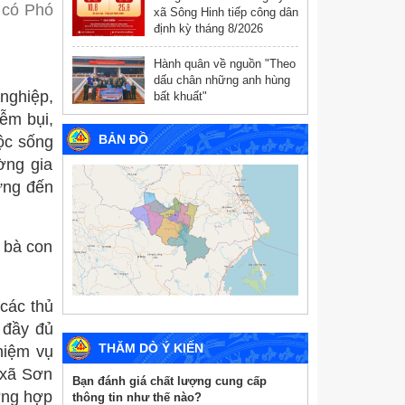
 có Phó
xã Sông Hinh tiếp công dân
định kỳ tháng 8/2026
Hành quân về nguồn "Theo
dấu chân những anh hùng
 nghiệp,
bất khuất"
ễm bụi,
BẢN ĐỒ
uộc sống
ờng gia
ưng đến
 bà con
 các thủ
 đầy đủ
THĂM DÒ Ý KIẾN
hiệm vụ
 xã Sơn
Bạn đánh giá chất lượng cung cấp
ờng hợp
thông tin như thế nào?