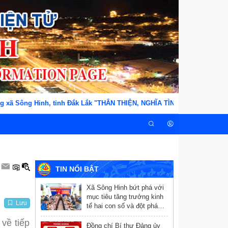
xã Sông Hinh, tỉnh Đắk Lắk "THÂN THIỆN, NGHĨA TÌNH, TẬN TỤY, TRÁCH
TIN NỔI BẬT
Xã Sông Hinh bứt phá với
mục tiêu tăng trưởng kinh
Lưu
tế hai con số và đột phá
chuyển đổi số
về tiếp
Đồng chí Bí thư Đảng ủy