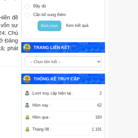
Đầy đủ
Cần bổ sung thêm
Hiền đề
 vốn sự
Xem kết quả
Bình chọn
024; Chú
sở Đảng
TRANG LIÊN KẾT
ã; phát
THỐNG KÊ TRUY CẬP
Lượt truy cập hiện tại :
2
Hôm nay :
62
Hôm qua :
183
Tháng 08 :
1.191