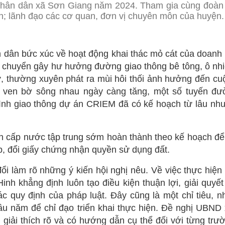
à Nhân dân xã Sơn Giang năm 2024. Tham gia cùng đoàn
 lãnh đạo các cơ quan, đơn vị chuyên môn của huyện.
ân dân bức xúc về hoạt động khai thác mỏ cát của doanh
n chuyển gây hư hưởng đường giao thông bê tông, ô nhi
cư, thường xuyên phát ra mùi hôi thối ảnh hưởng đến c
HĐND
n ven bờ sông nhau ngày càng tăng, một số tuyến đư
ỰC THUỘC
D
NG VĂN HÓA - XÃ HỘI
rình giao thông dự án CRIEM
đã có kế hoạch từ lâu nh
Ã HỘI
ND-UBND
IỆT NAM
NG KINH TẾ
h cấp nước tập trung sớm hoàn thành theo kế hoạch để
N TRỰC THUỘC
PHỤ NỮ
ĐẢNG UỶ
PHÒNG VĂN HOÁ - XÃ HỘI
, đổi giấy chứng nhận quyền sử dụng đất.
NG ỦY
PHÒNG KINH TẾ
ổi làm rõ những ý kiến hội nghị nêu. Về việc thực hiện
BINH
 ĐẢNG
CÔNG AN XÃ
nh khẳng định luôn tạo điều kiện thuận lợi, giải quyết
c quy định của pháp luật. Đây cũng là một chỉ tiêu, n
CHÍ MINH
RA ĐẢNG ỦY
BAN CHỈ HUY QUÂN SỰ XÃ
u năm để chỉ đạo triển khai thực hiện. Đề nghị UBND
ỘI NGƯỜI CAO TUỔI
NH TRỊ HUYỆN
 giải thích rõ và có hướng dẫn cụ thể đối với từng trư