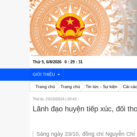
Thứ 5, 6/8/2026
0
:
29
:
31
GIỚI THIỆU
Trang chủ
Trang chủ
Tin tức - Sự kiện
Cải cá
Thứ tư, 23/10/2024
|
20:42 -
VỊ TRÍ ĐỊA LÝ
Lãnh đạo huyện tiếp xúc, đối th
LỊCH SỬ VĂN HÓA
KINH TẾ - XÃ HỘI
Sáng ngày 23/10, đồng chí Nguyễn Chí 