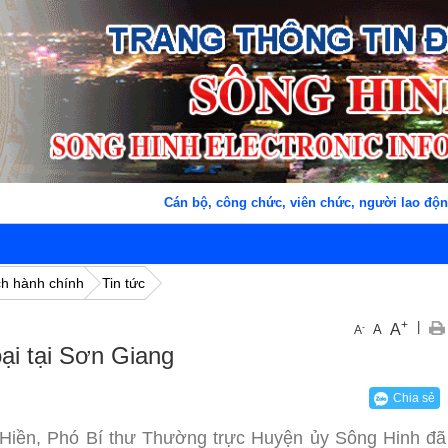
Cán bộ, công chức, viên chức, người lao động 
ch hành chính
Tin tức
+
|
A
-
A
A
oại tại Sơn Giang
Chia sẻ
Hiền, Phó Bí thư Thường trực Huyện ủy Sông Hinh đã 