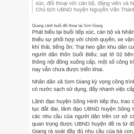
BẢN ĐỒ HÀNH CHÍNH
xúc, đối thoại với cán bộ, đảng viên v
Chủ tịch UBND huyện Nguyễn Văn Thành;
ĐIỀU KIỆN TỰ NHIÊN
DI TÍCH, DANH THẮNG
Quang cảnh buổi đối thoại tại Sơn Giang
Phát biểu tại buổi tiếp xúc, cán bộ và Nh
TIỂU SỬ TÓM TẮT VÀ NHIỆM VỤ LẢNH ĐẠO
thiếu sự phối hợp với chính quyền, xe vậ
khí thải, tiếng ồn; Trại heo gần khu dân 
TỔ CHỨC BỘ MÁY
HỘI ĐỒNG NHÂN DÂN
THƯỜNG TRỰC 
người dân thôn Suối Biểu; sạt lở 02 bê
CHỨC NĂNG, NHIỆM VỤ, QUYỀN HẠN
UỶ BAN NHÂN DÂN
ỦY BAN NHÂN DÂN
CÁC PHÒNG BAN TR
BAN PHÁP CHẾ
LÃNH ĐẠO UBN
PHÒ
thông nội đồng xuống cấp, một số công t
nay vẫn chưa được triển khai.
MẶT TRẬN TỔ QUỐC, CÁC ĐOÀN THỂ
BAN KINH TẾ - X
VĂN PHÒNG HĐ
UỶ BAN MTTQ V
PHÒ
Nhân dân xã Sơn Giang kỳ vọng công trìn
ĐẢNG ỦY
CÁC PHÒNG BA
HỘI LIÊN HIỆP 
THƯỜNG TRỰC 
có nước sạch sử dụng, đẩy nhanh việc cấp
HỘI NÔNG DÂN
VĂN PHÒNG ĐẢ
Lãnh đạo huyện Sông Hinh tiếp thu, trao đ
HỘI CỰU CHIẾN 
BAN XÂY DỰNG
tục đất đai, lãnh đạo UBND huyện Sông Hi
các nhu cầu của người dân trên cơ sở cá
ĐOÀN TNCS HỒ 
UY BAN KIỂM T
quan trọng được UBND huyện đề ra từ đầ
BAN ĐẠI DIỆN H
TRUNG TÂM CHÍ
Giang rà soát đầy đủ nhu cầu của bà con,