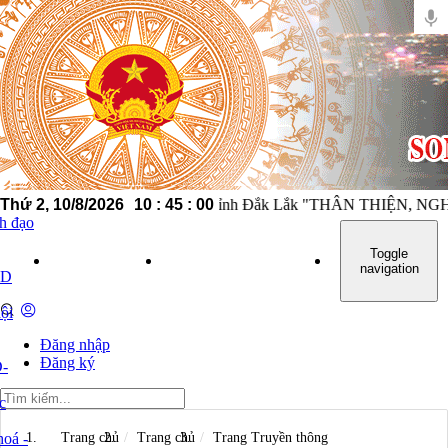
người lao động xã Sông Hinh, tỉnh Đắk Lắk "THÂN THIỆN, NG
Thứ 2, 10/8/2026
10
:
45
:
01
nh đạo
Toggle
GIỚI THIỆU
TIN TỨC - SỰ KIỆN
VĂN BẢN CHỈ 
navigation
ND
ội
Đăng nhập
Đăng ký
-
c
oá -
Trang chủ
Trang chủ
Trang Truyền thông