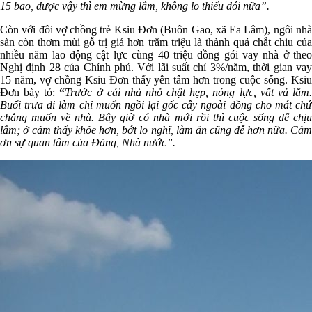
15 bao, được vậy thì em mừng lắm, không lo thiếu đói nữa”.
Còn với đôi vợ chồng trẻ Ksiu Đơn (Buôn Gao, xã Ea Lâm), ngôi nhà
sàn còn thơm mùi gỗ trị giá hơn trăm triệu là thành quả chắt chiu của
nhiều năm lao động cật lực cùng 40 triệu đồng gói vay nhà ở theo
Nghị định 28 của Chính phủ. Với lãi suất chỉ 3%/năm, thời gian vay
15 năm, vợ chồng Ksiu Đơn thấy yên tâm hơn trong cuộc sống. Ksiu
Đơn bày tỏ:
“
Trước
ở cái nhà nhỏ chật hẹp, nóng lực, vất vả lắm
Buổi trưa đi làm chỉ muốn ngồi lại gốc cây ngoài đồng cho mát chứ
chẳng muốn về nhà. Bây giờ có nhà mới rồi thì cuộc sống dễ chịu
lắm; ở cảm thấy khỏe hơn, bớt lo nghĩ, làm ăn cũng dễ hơn nữa. Cảm
ơn sự quan tâm của Đảng, Nhà nước”.