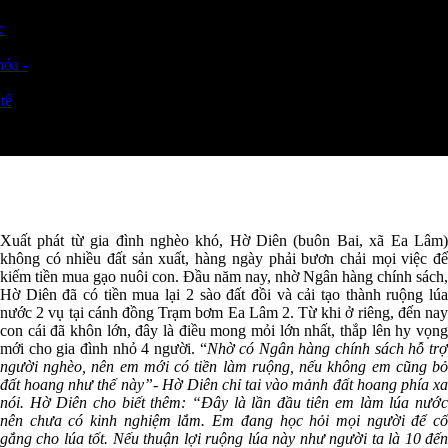
c
óa -
tế
Xuất phát từ gia đình nghèo khó, Hờ Diên (buôn Bai, xã Ea Lâm)
không có nhiều đất sản xuất, hàng ngày phải bươn chải mọi việc để
kiếm tiền mua gạo nuôi con. Đầu năm nay, nhờ Ngân hàng chính sách,
Hờ Diên đã có tiền mua lại 2 sào đất đồi và cải tạo thành ruộng lúa
nước 2 vụ tại cánh đồng Trạm bơm Ea Lâm 2. Từ khi ở riêng, đến nay
con cái đã khôn lớn, đây là điều mong mỏi lớn nhất, thắp lên hy vọng
mới cho gia đình nhỏ 4 người. “
Nhờ
có Ngân hàng chính sách hỗ trợ
người nghèo, nên em mới có tiền làm ruộng, nếu không em cũng bỏ
đất hoang như thế này”- Hờ Diên chỉ tai vào mảnh đất hoang phía xa
nói. Hờ Diên cho biết thêm: “Đây là lần đầu tiên em làm lúa nước
nên chưa có kinh nghiệm lắm. Em đang học hỏi mọi người để cố
gắng cho lúa tốt. Nếu thuận lợi ruộng lúa này như người ta là 10 đến