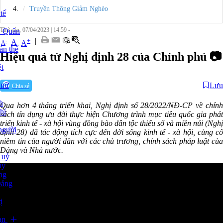
Truyền Thông Giảm Nghèo
tế
Thứ sáu, 07/04/2023
|
14:59 -
y Quân
|
+
-
A
A
A
àn thể
Hiệu quả từ Nghị định 28 của Chính phủ 📷
t
 nữ
Lưu
Chia sẻ
h
Qua hơn 4 tháng triển khai, Nghị định số 28/2022/NĐ-CP về chính
hí
sách tín dụng ưu đãi thực hiện Chương trình mục tiêu quốc gia phát
triển kinh tế - xã hội vùng đồng bào dân tộc thiểu số và miền núi (Nghị
người
định 28) đã tác động tích cực đến đời sống kinh tế - xã hội, củng cố
niềm tin của người dân với các chủ trương, chính sách pháp luật của
Đảng và Nhà nước.
 uỷ
ủy
ng
Đảng
ị
ạn