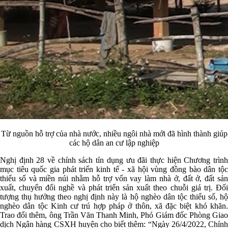
Từ nguồn hỗ trợ của nhà nước, nhiều ngôi nhà mới đã hình thành giúp
các hộ dân an cư lập nghiệp
Nghị định 28 về chính sách tín dụng ưu đãi thực hiện Chương trình
mục tiêu quốc gia phát triển kinh tế - xã hội vùng đồng bào dân tộc
thiểu số và miền núi nhằm hỗ trợ vốn vay làm nhà ở, đất ở, đất sản
xuất, chuyển đổi nghề và phát triển sản xuất theo chuỗi giá trị. Đối
tượng thụ hưởng theo nghị định này là hộ nghèo dân tộc thiểu số, hộ
nghèo dân tộc Kinh cư trú hợp pháp ở thôn, xã đặc biệt khó khăn.
Trao đổi thêm, ông Trần Văn Thanh Minh, Phó Giám đốc Phòng Giao
dịch Ngân hàng CSXH huyện cho biết thêm:
“Ngày 26/4/2022, Chín