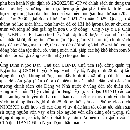
phủ ban hành Nghị định số 28/2022/NĐ-CP về chính sách tín dụng ưu
đãi thực hiện Chương trình mục tiêu quốc gia phát triển kinh tế - xã
hội vùng đồng bào dân tộc thiểu số và miền núi giai đoạn từ năm 2021
đến năm 2030; giai đoạn I từ năm 2021 đến năm 2025. Qua gần 4
tháng nỗ lực triển khai, toàn huyện đã có 131 hộ hưởng lợi từ chương
trình với tổng số tiền giải ngân hơn 6,5 tỷ đồng”. Ông Nay Y Lé, Chủ
tịch UBND xã Ea Lâm cho biết, Nghị định 28 được bà con nhân dân
rất phấn khởi, đồng tình đón nhận. Qua giám sát thực tế, chính sách
này đã tác động mạnh mẽ, tích cực đến đời sống kinh tế - xã hội vùng
đồng bào dân tộc thiểu số, vùng miền núi, giúp các hộ khó khăn sớm ổ
định cuộc sống, nâng cao thu nhập cho gia đình.
Ông Đinh Ngọc Dạn, Chủ tịch UBND, Chủ tịch Hội đồng quản trị
Ngân hàng CSXH huyện Sông Hinh bày tỏ, Nghị định 28 đang tác
động tích cực, không những thúc đẩy kinh tế - xã hội phát triển, mà
qua đó còn góp phần củng cố niềm tin của nhân dân với các chủ
trương chính sách của Đảng và Nhà nước ở vùng dân tộc thiểu số,
vùng miền núi. “Hiện chúng tôi đang tiếp tục chỉ đạo UBND các xã
thị trấn tuyên truyền để bà con nhân dân biết các quy định về chính
sách tín dụng theo Nghị định 28, đồng thời yêu cầu Phòng giao dịch
NHCSXH phối hợp với các đơn vị ủy thác làm tốt công tác giám sát
sử dụng nguồn vốn vay, đảm bảo nguồn vốn đến đúng đối tượng, sử
dụng đúng mục đích, từ đó phát huy hơn nữa hiệu quả nguồn vốn”-
Chủ tịch UBND Đinh Ngọc Dạn nhấn mạnh./.