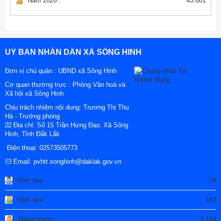
Năm 2026 :
43.881
UỶ BAN NHÂN DÂN XÃ SÔNG HINH
Đơn vị chủ quản :
UBND xã Sông Hinh
Cơ quan thường trực : Phòng Văn hoá và
Xã hội xã Sông Hinh
Chịu trách nhiệm nội dung: Trương Thị Thu
Hà - Trưởng phòng
Địa chỉ:
Số 15 Trần Hưng Đạo, Xã Sông
Hinh, Tỉnh Đắk Lắk
Điện thoại:
02573505773
Email:
pvhtt.songhinh@daklak.gov.vn
Hôm nay :
28
Hôm qua :
143
Tháng trước :
4.154