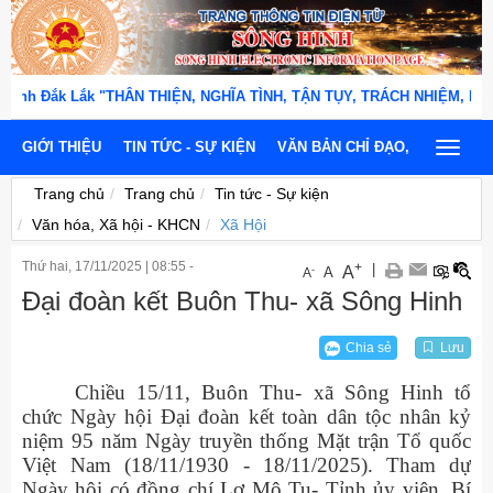
Đắk Lắk "THÂN THIỆN, NGHĨA TÌNH, TẬN TỤY, TRÁCH NHIỆM, KỶ CƯƠNG, 
GIỚI THIỆU
TIN TỨC - SỰ KIỆN
VĂN BẢN CHỈ ĐẠO, ĐIỀU HÀNH
Toggle
navigat
Trang chủ
Trang chủ
Tin tức - Sự kiện
Văn hóa, Xã hội - KHCN
Xã Hội
Thứ hai, 17/11/2025
|
08:55 -
+
|
A
-
A
A
Đại đoàn kết Buôn Thu- xã Sông Hinh
Chia sẻ
Lưu
Chiều 15/11, Buôn Thu- xã Sông Hinh tổ
chức Ngày hội Đại đoàn kết toàn dân tộc nhân kỷ
niệm 95 năm Ngày truyền thống Mặt trận Tổ quốc
Việt Nam (18/11/1930 - 18/11/2025).
Tham dự
Ngày hội có đồng chí Lơ Mô Tu- Tỉnh ủy viên, Bí