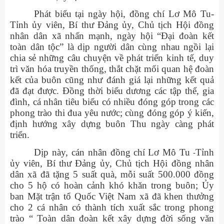
Phát biểu tại ngày hội, đồng chí Lơ Mô Tu-
Tỉnh ủy viên, Bí thư Đảng ủy, Chủ tịch Hội đồng
nhân dân xã nhấn mạnh, ngày hội “Đại đoàn kết
toàn dân tộc” là dịp người dân cùng nhau ngồi lại
chia sẻ những câu chuyện về phát triển kinh tế, duy
trì văn hóa truyền thống, thắt chặt mối quan hệ đoàn
kết của buôn cũng như đánh giá lại những kết quả
đã đạt được. Đồng thời biểu dương các tập thể, gia
đình, cá nhân tiêu biểu có nhiều đóng góp trong các
phong trào thi đua yêu nước; cùng đóng góp ý kiến,
định hướng xây dựng buôn Thu ngày càng phát
triển.
Dịp này, cán nhân đồng chí
Lơ Mô Tu
Tỉnh
-
ủy viên, Bí thư Đảng ủy, Chủ tịch Hội đồng nhân
dân xã đã tặng 5 suất quà, mỗi suất 500.000 đồng
cho 5 hộ có hoàn cảnh khó khăn trong buôn; Ủy
ban Mặt trận tổ Quốc Việt Nam xã đã khen thưởng
cho 2 cá nhân có thành tích xuất sắc trong phong
trào “ Toàn dân đoàn kết xây dựng đời sống văn