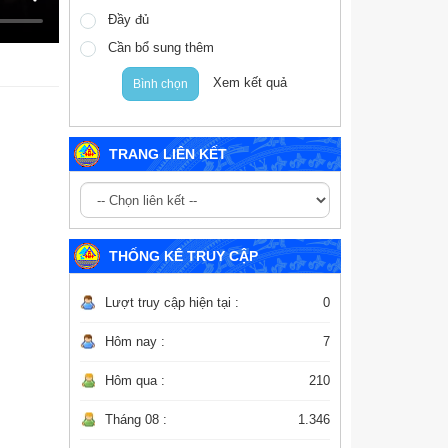
Đầy đủ
Cần bổ sung thêm
Xem kết quả
Bình chọn
TRANG LIÊN KẾT
THỐNG KÊ TRUY CẬP
Lượt truy cập hiện tại :
0
Hôm nay :
7
Hôm qua :
210
Tháng 08 :
1.346