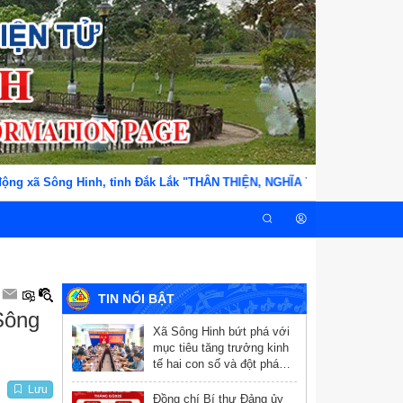
g xã Sông Hinh, tỉnh Đắk Lắk "THÂN THIỆN, NGHĨA TÌNH, TẬN TỤY, TR
TIN NỔI BẬT
Sông
Xã Sông Hinh bứt phá với
mục tiêu tăng trưởng kinh
tế hai con số và đột phá
chuyển đổi số
Lưu
Đồng chí Bí thư Đảng ủy