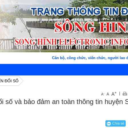
Cán bộ, công chức, viên chức, người lao độn
N ĐỔI SỐ
+
|
A
-
A
A
i số và bảo đảm an toàn thông tin huyện 
Chia sẻ