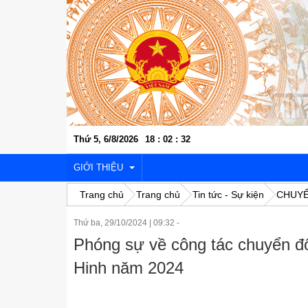
Thứ 5, 6/8/2026
18
:
02
:
32
GIỚI THIỆU
Trang chủ
Trang chủ
Tin tức - Sự kiện
CHUYỂ
Thứ ba, 29/10/2024
|
09:32 -
VỊ TRÍ ĐỊA LÝ
Phóng sự về công tác chuyển đổ
LỊCH SỬ VĂN HÓA
Hinh năm 2024
KINH TẾ - XÃ HỘI