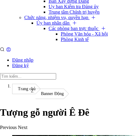
Ban Xây dựng Đảng
Uy ban Kiểm tra Đảng ủy
Trung tâm Chính trị huyện
Chức năng, nhiệm vụ, quyền hạn
Ủy ban nhân dân
Các phòng ban trực thuộc
Phòng Văn hóa - Xã hội
Phòng Kinh tế
Đăng nhập
Đăng ký
Trang chủ
Banner Động
Tượng gỗ người Ê Đê
Previous
Next