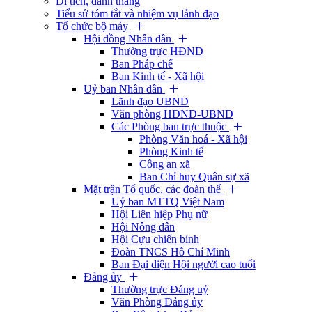
Di tích, danh thắng
Tiểu sử tóm tắt và nhiệm vụ lảnh đạo
Tổ chức bộ máy
Hội đồng Nhân dân
Thường trực HĐND
Ban Pháp chế
Ban Kinh tế - Xã hội
Uỷ ban Nhân dân
Lãnh đạo UBND
Văn phòng HĐND-UBND
Các Phòng ban trực thuộc
Phòng Văn hoá - Xã hội
Phòng Kinh tế
Công an xã
Ban Chỉ huy Quân sự xã
Mặt trận Tổ quốc, các đoàn thể
Uỷ ban MTTQ Việt Nam
Hội Liên hiệp Phụ nữ
Hội Nông dân
Hội Cựu chiến binh
Đoàn TNCS Hồ Chí Minh
Ban Đại diện Hội người cao tuổi
Đảng ủy
Thường trực Đảng uỷ
Văn Phòng Đảng ủy