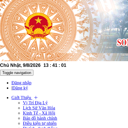
Chủ Nhật, 9/8/2026
13
:
41
:
02
Toggle navigation
Đăng nhập
|
Đăng ký
Giới Thiệu
Vị Trí Địa Lý
Lịch Sử Văn Hóa
Kinh Tế - Xã Hội
Bản đồ hành chính
Điều kiện tự nhiên