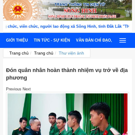
ức, viên chức, người lao động xã Sông Hinh, tỉnh Đắk Lắk "THÂN TH
GIỚI THIỆU
TIN TỨC - SỰ KIỆN
VĂN BẢN CHỈ ĐẠO, ĐIỀU HÀNH
Toggle
navigat
Trang chủ
Trang chủ
Thư viện ảnh
Đón quân nhân hoàn thành nhiệm vụ trở về địa
phương
Previous
Next