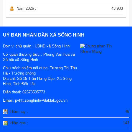
Năm 2026 :
43.903
UỶ BAN NHÂN DÂN XÃ SÔNG HINH
Đơn vị chủ quản :
UBND xã Sông Hinh
Cơ quan thường trực : Phòng Văn hoá và
Xã hội xã Sông Hinh
Chịu trách nhiệm nội dung: Trương Thị Thu
Hà - Trưởng phòng
Địa chỉ:
Số 15 Trần Hưng Đạo, Xã Sông
Hinh, Tỉnh Đắk Lắk
Điện thoại:
02573505773
Email:
pvhtt.songhinh@daklak.gov.vn
Hôm nay :
46
Hôm qua :
143