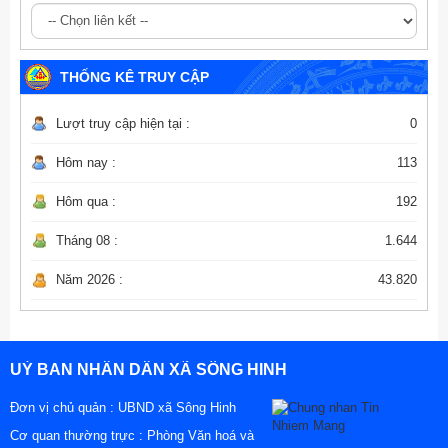
THỐNG KÊ TRUY CẬP
Lượt truy cập hiện tại :
0
Hôm nay :
113
Hôm qua :
192
Tháng 08 :
1.644
Năm 2026 :
43.820
UỶ BAN NHÂN DÂN XÃ SÔNG HINH
Đơn vị chủ quản :
UBND xã Sông Hinh
Cơ quan thường trực : Phòng Văn hoá và