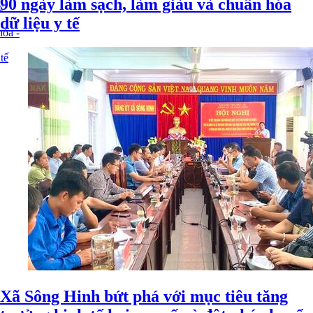
90 ngày làm sạch, làm giàu và chuẩn hóa
c
dữ liệu y tế
óa -
tế
Xã Sông Hinh bứt phá với mục tiêu tăng