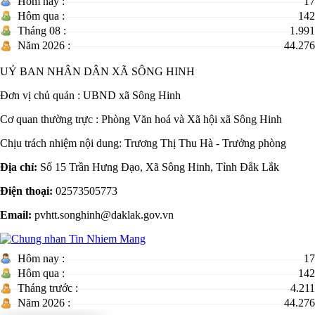
Hôm nay :
17
Hôm qua :
142
Tháng 08 :
1.991
Năm 2026 :
44.276
UỶ BAN NHÂN DÂN XÃ SÔNG HINH
Đơn vị chủ quản :
UBND xã Sông Hinh
Cơ quan thường trực : Phòng Văn hoá và Xã hội xã Sông Hinh
Chịu trách nhiệm nội dung: Trương Thị Thu Hà - Trưởng phòng
Địa chỉ:
Số 15 Trần Hưng Đạo, Xã Sông Hinh, Tỉnh Đắk Lắk
Điện thoại:
02573505773
Email:
pvhtt.songhinh@daklak.gov.vn
Hôm nay :
17
Hôm qua :
142
Tháng trước :
4.211
Năm 2026 :
44.276