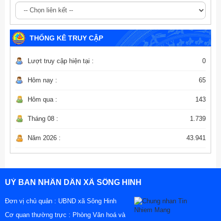
THỐNG KÊ TRUY CẬP
Lượt truy cập hiện tại :
0
Hôm nay :
65
Hôm qua :
143
Tháng 08 :
1.739
Năm 2026 :
43.941
UỶ BAN NHÂN DÂN XÃ SÔNG HINH
Đơn vị chủ quản :
UBND xã Sông Hinh
Cơ quan thường trực : Phòng Văn hoá và