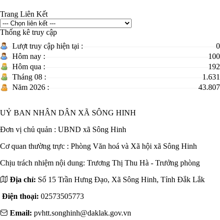
Trang Liên Kết
Thống kê truy cập
Lượt truy cập hiện tại :
0
Hôm nay :
100
Hôm qua :
192
Tháng 08 :
1.631
Năm 2026 :
43.807
UỶ BAN NHÂN DÂN XÃ SÔNG HINH
Đơn vị chủ quản :
UBND xã Sông Hinh
Cơ quan thường trực : Phòng Văn hoá và Xã hội xã Sông Hinh
Chịu trách nhiệm nội dung: Trương Thị Thu Hà - Trưởng phòng
Địa chỉ:
Số 15 Trần Hưng Đạo, Xã Sông Hinh, Tỉnh Đắk Lắk
Điện thoại:
02573505773
Email:
pvhtt.songhinh@daklak.gov.vn