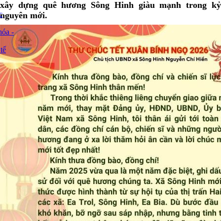
xây dựng quê hương Sông Hinh giàu mạnh trong kỷ
c
nguyên mới.
óa -
tế