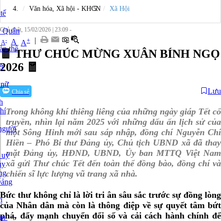
Văn hóa, Xã hội - KHCN
Xã Hội
tế
Chủ nhật, 15/02/2026
|
23:09 -
y Quân
|
+
-
A
A
A
àn thể
🧧 THƯ CHÚC MỪNG XUÂN BÍNH NGỌ
2026 🧧
t
 nữ
Lưu
Chia sẻ
h
hí
Trong không khí thiêng liêng của những ngày giáp Tết cổ
truyền, nhìn lại năm 2025 với những dấu ấn lịch sử của
người
một Sông Hinh mới sau sáp nhập, đồng chí Nguyễn Chí
Hiền – Phó Bí thư Đảng ủy, Chủ tịch UBND xã đã thay
mặt Đảng ủy, HĐND, UBND, Ủy ban MTTQ Việt Nam
 uỷ
xã gửi Thư chúc Tết đến toàn thể đồng bào, đồng chí và
ủy
ng
chiến sĩ lực lượng vũ trang xã nhà.
Đảng
Bức thư không chỉ là lời tri ân sâu sắc trước sự đồng lòng
ị
của Nhân dân mà còn là thông điệp về sự quyết tâm bứt
phá, đẩy mạnh chuyển đổi số và cải cách hành chính để
ạn