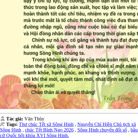
Tác giả:
Văn Thùy
Tags:
Thư chúc Tết xã Sông Hinh
,
Nguyễn Chí Hiền Chủ tịch xã
Sông Hinh
,
chúc Tết Bính Ngọ 2026
,
Sông Hinh chuyển đổi số
,
bầu
cử Quốc hội khóa XVI Sông Hinh.