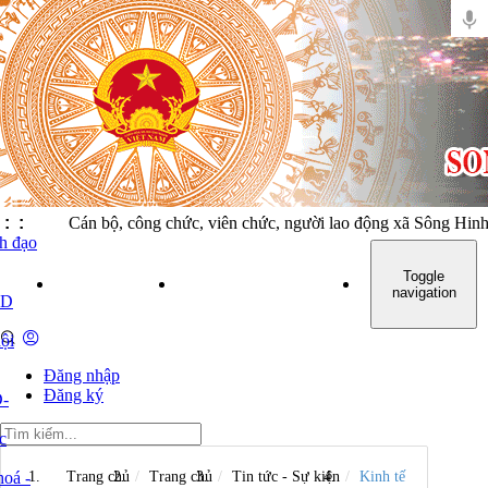
:
:
Cán bộ, công chức, viên chức, người lao động xã Sông
nh đạo
Toggle
GIỚI THIỆU
TIN TỨC - SỰ KIỆN
VĂN BẢN CHỈ 
navigation
ND
ội
Đăng nhập
Đăng ký
-
c
oá -
Trang chủ
Trang chủ
Tin tức - Sự kiện
Kinh tế