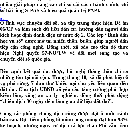
nhiều giải pháp nâng cao chỉ số cải cách hành chính, chỉ
c
số hài lòng SIPAS và hiệu quả quản trị PAPI.
óa -
Ở lĩnh vực chuyển đổi số, xã tập trung thực hiện Đề án
06/CP và làm sạch dữ liệu dân cư, hướng dẫn người dân
tế
kích hoạt định danh điện tử mức độ 2. Các lớp “Bình dân
học vụ số” được mở tại nhiều thôn, buôn, giúp người dân
tiếp cận công nghệ. Đồng thời, xã báo cáo tiến độ thực
hiện Nghị quyết 57-NQ/TW về đổi mới sáng tạo và
chuyển đổi số quốc gia.
Bên cạnh kết quả đạt được, hội nghị thẳng thắn chỉ ra
những tồn tại nổi cộm. Trong tháng 10, xã đã phát hiện 6
vụ phá rừng, 7 đơn thư khiếu nại chủ yếu liên quan đến
đất đai. Chủ tịch UBND xã yêu cầu tăng cường phối hợp
kiểm lâm, công an xử lý nghiêm, đồng thời phát động
“chiến dịch 90 ngày đêm làm giàu dữ liệu đất đai”.
Công tác phòng chống dịch cũng được đặt ở mức cảnh
báo cao. Đợt tiêm phòng lở mồm long móng đạt hơn 93%
kế hoạch, nhưng nguy cơ dịch tả lợn châu Phi vẫn tiềm