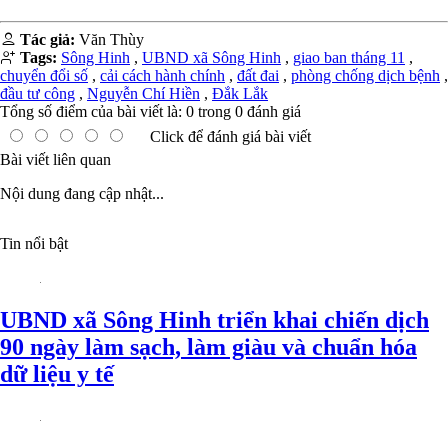
Tác giả:
Văn Thùy
Tags:
Sông Hinh
,
UBND xã Sông Hinh
,
giao ban tháng 11
,
chuyển đổi số
,
cải cách hành chính
,
đất đai
,
phòng chống dịch bệnh
,
đầu tư công
,
Nguyễn Chí Hiền
,
Đắk Lắk
Tổng số điểm của bài viết là:
0
trong
0
đánh giá
Click để đánh giá bài viết
Bài viết liên quan
Nội dung đang cập nhật...
Tin nổi bật
UBND xã Sông Hinh triển khai chiến dịch
90 ngày làm sạch, làm giàu và chuẩn hóa
dữ liệu y tế