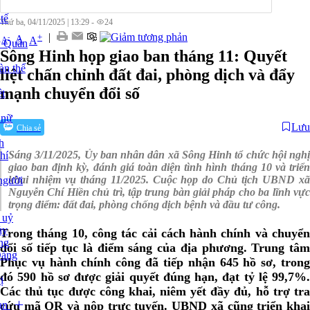
tế
Thứ ba, 04/11/2025
|
13:29 -
24
|
+
-
A
A
A
y Quân
Sông Hinh họp giao ban tháng 11: Quyết
àn thể
liệt chấn chỉnh đất đai, phòng dịch và đẩy
mạnh chuyển đổi số
t
 nữ
Lưu
Chia sẻ
h
Sáng 3/11/2025, Ủy ban nhân dân xã Sông Hinh tổ chức hội nghị
hí
giao ban định kỳ, đánh giá toàn diện tình hình tháng 10 và triển
khai nhiệm vụ tháng 11/2025. Cuộc họp do Chủ tịch UBND xã
người
Nguyễn Chí Hiền chủ trì, tập trung bàn giải pháp cho ba lĩnh vực
trọng điểm: đất đai, phòng chống dịch bệnh và đầu tư công.
 uỷ
ủy
Trong tháng 10, công tác cải cách hành chính và chuyển
ng
đổi số tiếp tục là điểm sáng của địa phương. Trung tâm
Đảng
Phục vụ hành chính công đã tiếp nhận 645 hồ sơ, trong
đó 590 hồ sơ được giải quyết đúng hạn, đạt tỷ lệ 99,7%.
ị
Các thủ tục được công khai, niêm yết đầy đủ, hỗ trợ tra
ạn
cứu mã QR và nộp trực tuyến. UBND xã cũng triển khai