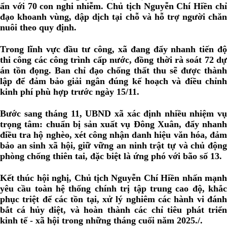
ẩn với 70 con nghi nhiễm. Chủ tịch Nguyễn Chí Hiền chỉ
đạo khoanh vùng, dập dịch tại chỗ và hỗ trợ người chăn
nuôi theo quy định.
Trong lĩnh vực đầu tư công, xã đang đẩy nhanh tiến độ
thi công các công trình cấp nước, đồng thời rà soát 72 dự
án tồn đọng. Ban chỉ đạo chống thất thu sẽ được thành
lập để đảm bảo giải ngân đúng kế hoạch và điều chỉnh
kinh phí phù hợp trước ngày 15/11.
Bước sang tháng 11, UBND xã xác định nhiều nhiệm vụ
trọng tâm: chuẩn bị sản xuất vụ Đông Xuân, đẩy nhanh
điều tra hộ nghèo, xét công nhận danh hiệu văn hóa, đảm
bảo an sinh xã hội, giữ vững an ninh trật tự và chủ động
phòng chống thiên tai, đặc biệt là ứng phó với bão số 13.
Kết thúc hội nghị, Chủ tịch Nguyễn Chí Hiền nhấn mạnh
yêu cầu toàn hệ thống chính trị tập trung cao độ, khắc
phục triệt để các tồn tại, xử lý nghiêm các hành vi đánh
bắt cá hủy diệt, và hoàn thành các chỉ tiêu phát triển
kinh tế - xã hội trong những tháng cuối năm 2025./.