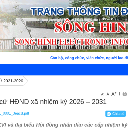
Cán bộ, công chức, viên chức, người lao động
Ử 2021-2026
+
|
A
-
A
A
 cử HĐND xã nhiệm kỳ 2026 – 2031
001_3eacd.pdf
Chia sẻ
VI và đại biểu Hội đồng nhân dân các cấp nhiệm kỳ