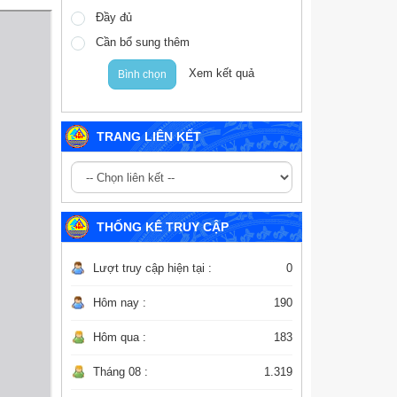
Đầy đủ
Cần bổ sung thêm
Xem kết quả
Bình chọn
TRANG LIÊN KẾT
THỐNG KÊ TRUY CẬP
Lượt truy cập hiện tại :
0
Hôm nay :
190
Hôm qua :
183
Tháng 08 :
1.319