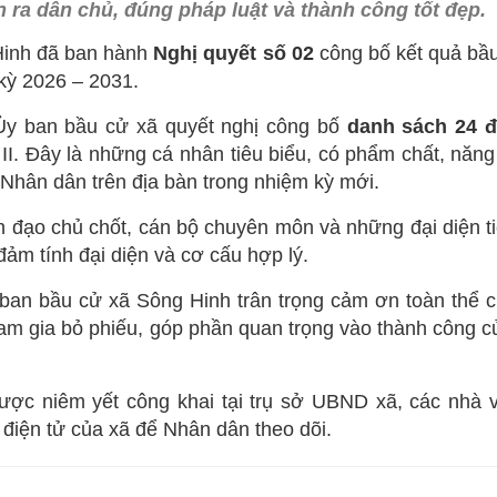
n ra dân chủ, đúng pháp luật và thành công tốt đẹp.
Hinh đã ban hành
Nghị quyết số 02
công bố kết quả bầu
 kỳ 2026 – 2031.
Ủy ban bầu cử xã quyết nghị công bố
danh sách 24 đ
I. Đây là những cá nhân tiêu biểu, có phẩm chất, năng 
HĐND
a Nhân dân trên địa bàn trong nhiệm kỳ mới.
ỰC THUỘC
D
NG VĂN HÓA - XÃ HỘI
 đạo chủ chốt, cán bộ chuyên môn và những đại diện ti
 đảm tính đại diện và cơ cấu hợp lý.
Ã HỘI
ND-UBND
IỆT NAM
NG KINH TẾ
 ban bầu cử xã Sông Hinh trân trọng cảm ơn toàn thể cử
N TRỰC THUỘC
PHỤ NỮ
ĐẢNG UỶ
PHÒNG VĂN HOÁ - XÃ HỘI
tham gia bỏ phiếu, góp phần quan trọng vào thành công 
NG ỦY
PHÒNG KINH TẾ
BINH
 ĐẢNG
CÔNG AN XÃ
 được niêm yết công khai tại trụ sở UBND xã, các nhà 
n điện tử của xã để Nhân dân theo dõi.
CHÍ MINH
RA ĐẢNG ỦY
BAN CHỈ HUY QUÂN SỰ XÃ
ỘI NGƯỜI CAO TUỔI
NH TRỊ HUYỆN