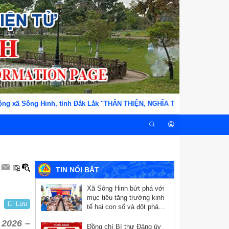
 xã Sông Hinh, tỉnh Đắk Lắk "THÂN THIỆN, NGHĨA TÌNH, TẬN TỤY, TRÁC
TIN NỔI BẬT
Xã Sông Hinh bứt phá với
mục tiêu tăng trưởng kinh
Lưu
tế hai con số và đột phá
chuyển đổi số
 2026 –
Đồng chí Bí thư Đảng ủy