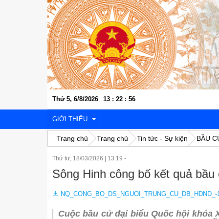
Thứ 5, 6/8/2026
13
:
22
:
57
GIỚI THIỆU
Trang chủ
Trang chủ
Tin tức - Sự kiện
BẦU C
Thứ tư, 18/03/2026
|
13:19 -
VỊ TRÍ ĐỊA LÝ
Sông Hinh công bố kết quả bầu
LỊCH SỬ VĂN HÓA
NQ_CONG_BO_DS_NGUOI_TRUNG_CU_DB_HDND_-1_0
KINH TẾ - XÃ HỘI
Cuộc bầu cử đại biểu Quốc hội khóa X