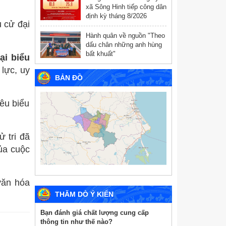
xã Sông Hinh tiếp công dân
định kỳ tháng 8/2026
 cử đại
Hành quân về nguồn "Theo
dấu chân những anh hùng
bất khuất"
ại biểu
lực, uy
BẢN ĐỒ
êu biểu
 tri đã
của cuộc
văn hóa
THĂM DÒ Ý KIẾN
Bạn đánh giá chất lượng cung cấp
thông tin như thế nào?