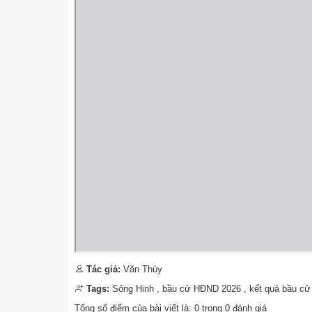
Tác giả:
Văn Thùy
Tags:
Sông Hinh
,
bầu cử HĐND 2026
,
kết quả bầu cử
Tổng số điểm của bài viết là:
0
trong
0
đánh giá