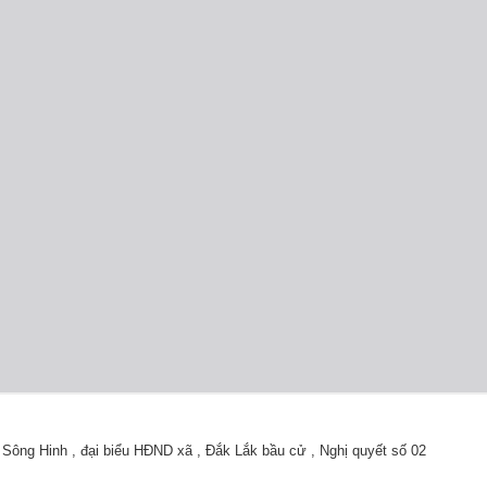
 Sông Hinh
,
đại biểu HĐND xã
,
Đắk Lắk bầu cử
,
Nghị quyết số 02