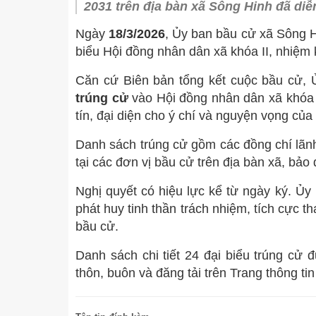
BẢN ĐỒ HÀNH CHÍNH
2031 trên địa bàn xã Sông Hinh đã diễ
ĐIỀU KIỆN TỰ NHIÊN
Ngày
18/3/2026
, Ủy ban bầu cử xã Sông 
biểu Hội đồng nhân dân xã khóa II, nhiệm
DI TÍCH, DANH THẮNG
Căn cứ Biên bản tổng kết cuộc bầu cử, 
TIỂU SỬ TÓM TẮT VÀ NHIỆM VỤ LẢNH ĐẠO
trúng cử
vào Hội đồng nhân dân xã khóa I
TỔ CHỨC BỘ MÁY
HỘI ĐỒNG NHÂN DÂN
THƯỜNG TRỰC 
tín, đại diện cho ý chí và nguyện vọng củ
CHỨC NĂNG, NHIỆM VỤ, QUYỀN HẠN
UỶ BAN NHÂN DÂN
ỦY BAN NHÂN DÂN
CÁC PHÒNG BAN TR
BAN PHÁP CHẾ
LÃNH ĐẠO UBN
PHÒ
Danh sách trúng cử gồm các đồng chí lãnh
tại các đơn vị bầu cử trên địa bàn xã, bảo
MẶT TRẬN TỔ QUỐC, CÁC ĐOÀN THỂ
BAN KINH TẾ - X
VĂN PHÒNG HĐ
UỶ BAN MTTQ V
PHÒ
Nghị quyết có hiệu lực kể từ ngày ký. Ủy
ĐẢNG ỦY
CÁC PHÒNG BA
HỘI LIÊN HIỆP 
THƯỜNG TRỰC 
phát huy tinh thần trách nhiệm, tích cực 
HỘI NÔNG DÂN
VĂN PHÒNG ĐẢ
bầu cử.
HỘI CỰU CHIẾN 
BAN XÂY DỰNG
Danh sách chi tiết 24 đại biểu trúng cử
thôn, buôn và đăng tải trên Trang thông ti
ĐOÀN TNCS HỒ 
UY BAN KIỂM T
BAN ĐẠI DIỆN H
TRUNG TÂM CHÍ