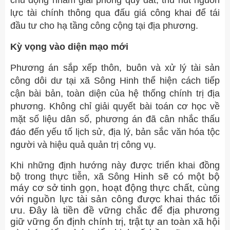
chủ động nhằm giải phóng quỹ đất, thu hút nguồn
lực tài chính thông qua đấu giá công khai để tái
đầu tư cho hạ tầng công cộng tại địa phương.
Kỳ vọng vào diện mạo mới
Phương án sắp xếp thôn, buôn và xử lý tài sản
công dôi dư tại xã Sông Hinh thể hiện cách tiếp
cận bài bản, toàn diện của hệ thống chính trị địa
phương. Không chỉ giải quyết bài toán cơ học về
mặt số liệu dân số, phương án đã cân nhắc thấu
đáo đến yếu tố lịch sử, địa lý, bản sắc văn hóa tộc
người và hiệu quả quản trị công vụ.
Khi những định hướng này được triển khai đồng
Hinh sẽ có một bộ
bộ trong thực tiễn, xã Sông
máy cơ sở tinh gọn, hoạt động thực chất, cùng
với nguồn lực tài sản công được khai thác tối
ưu. Đây là tiền đề vững chắc để địa phương
giữ vững ổn định chính trị, trật tự an toàn xã hội