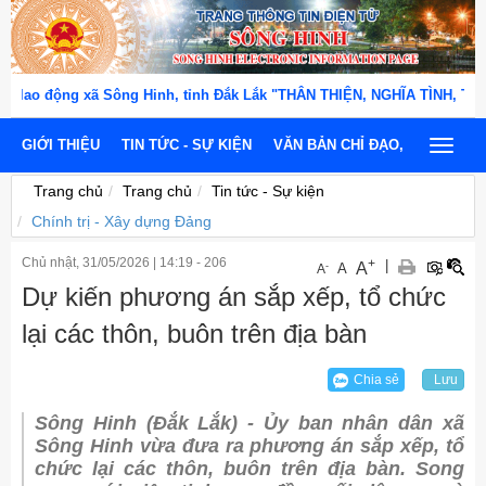
o động xã Sông Hinh, tỉnh Đắk Lắk "THÂN THIỆN, NGHĨA TÌNH, TẬN TỤ
GIỚI THIỆU
TIN TỨC - SỰ KIỆN
VĂN BẢN CHỈ ĐẠO, ĐIỀU HÀNH
Toggle
navigat
Trang chủ
Trang chủ
Tin tức - Sự kiện
Chính trị - Xây dựng Đảng
Chủ nhật, 31/05/2026
|
14:19 -
206
+
|
A
-
A
A
Dự kiến phương án sắp xếp, tổ chức
lại các thôn, buôn trên địa bàn
Chia sẻ
Lưu
Sông Hinh (Đắk Lắk) - Ủy ban nhân dân xã
Sông Hinh vừa đưa ra phương án sắp xếp, tổ
chức lại các thôn, buôn trên địa bàn. Song