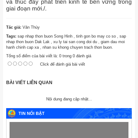
và thúc đẩy phát triển kinh tế bền vững trong
giai đoạn mới./.
Tác giả:
Văn Thùy
Tags:
sap nhap thon buon Song Hinh
,
tinh gon bo may co so
,
sap
nhap thon buon Dak Lak
,
xu ly tai san cong doi du
,
giam dau moi
hanh chinh cap xa
,
nhan su khong chuyen trach thon buon.
Tổng số điểm của bài viết là:
0
trong
0
đánh giá
Click để đánh giá bài viết
BÀI VIẾT LIÊN QUAN
Nội dung đang cập nhật...
TIN NỔI BẬT