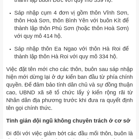
thành lập buôn Đức với quy mô 339 hộ.
Sáp nhập cụm 4 đơn vị gồm thôn Vĩnh Sơn,
thôn Hoà Sơn, thôn Bình Yên với buôn Kít để
thành lập thôn Phú Sơn (hoặc thôn Hoà Sơn)
với quy mô 414 hộ.
Sáp nhập thôn Ea Ngao với thôn Hà Roi để
thành lập thôn Hà Roi với quy mô 334 hộ.
Việc đặt tên mới cho các thôn, buôn sau sáp nhập
hiện mới dừng lại ở dự kiến ban đầu từ phía chính
quyền. Để đảm bảo tính dân chủ và sự đồng thuận
cao, UBND xã sẽ tổ chức lấy ý kiến rộng rãi từ
Nhân dân địa phương trước khi đưa ra quyết định
tên gọi chính thức.
Tinh giản đội ngũ không chuyên trách ở cơ sở
Đi đôi với việc giảm bớt các đầu mối thôn, buôn là